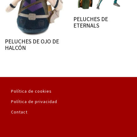
PELUCHES DE
ETERNALS
PELUCHES DE OJO DE
HALCÓN
Política de cookies
Política de privacidad
Contact