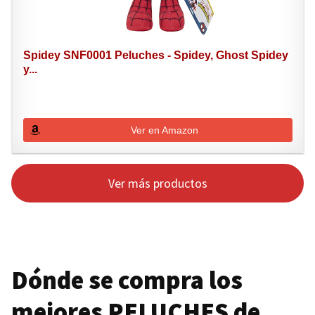
Spidey SNF0001 Peluches - Spidey, Ghost Spidey
y...
Ver en Amazon
Ver más productos
Dónde se compra los
mejores
PELUCHES
de