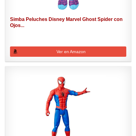
Simba Peluches Disney Marvel Ghost Spider con
Ojos...
Ver en Amazon