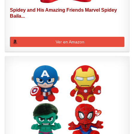
Spidey and His Amazing Friends Marvel Spidey
Baila...
Ver en Amazon