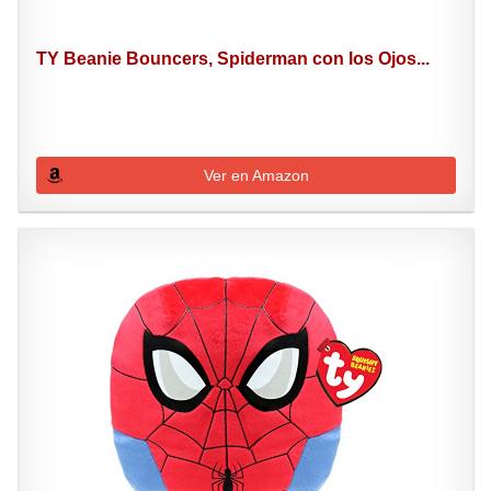
TY Beanie Bouncers, Spiderman con los Ojos...
Ver en Amazon