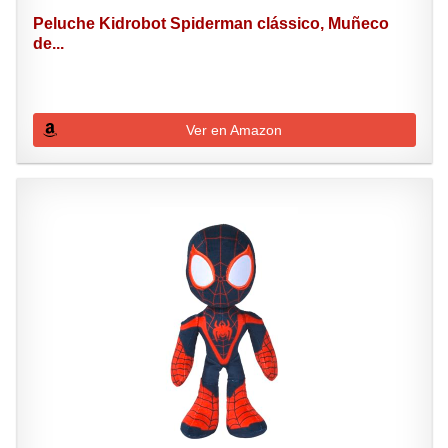
Peluche Kidrobot Spiderman clássico, Muñeco
de...
Ver en Amazon