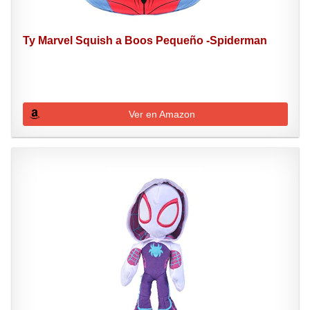
Ty Marvel Squish a Boos Pequeño -Spiderman
Ver en Amazon