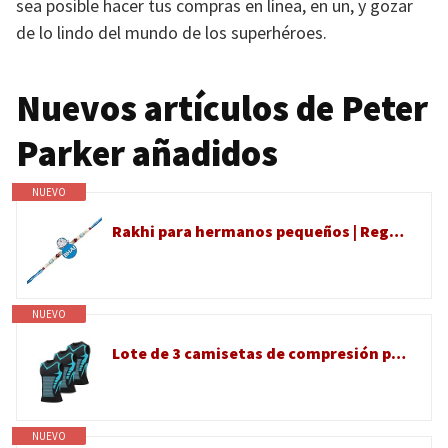
sea posible hacer tus compras en línea, en un, y gozar
de lo lindo del mundo de los superhéroes.
Nuevos artículos de Peter
Parker añadidos
NUEVO
Rakhi para hermanos pequeños | Regalo de diseñador Rakshabandhan para hermano pequeño | Pulsera Raksha Bandhan de hermana | Juego Rakhdi para celebración de hermana Bhai | Dibujos animados | Raki de
NUEVO
Lote de 3 camisetas de compresión para hombre, jersey corporal, vainante, chaleco corrector de postura, turmalina menionica, vientre plano sin manga, adelgazante, ropa interior muscular deportiva Top
NUEVO