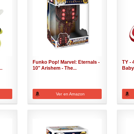
Funko Pop! Marvel: Eternals -
TY - 
..
10" Arishem - The...
Baby 
Ver en Amazon