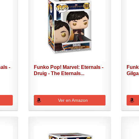
als -
Funko Pop! Marvel: Eternals -
Funko
Druig - The Eternals...
Gilga
Ver en Amazon