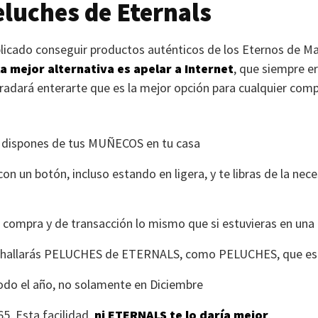
eluches de Eternals
icado conseguir productos auténticos de los Eternos de Ma
la mejor alternativa es apelar a Internet
, que siempre er
radará enterarte que es la mejor opción para cualquier compr
 dispones de tus
MUÑECOS
en tu casa
on un botón, incluso estando en ligera, y te libras de la nec
e compra y de transacción lo mismo que si estuvieras en una
 hallarás
PELUCHES
de
ETERNALS
, como
PELUCHES
, que e
todo el año, no solamente en Diciembre
65. Esta facilidad,
ni
ETERNALS
te lo daría mejor
.