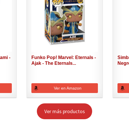
ami -
Funko Pop! Marvel: Eternals -
Simba
Ajak - The Eternals...
Negro
Ver en Amazon
Ver más productos