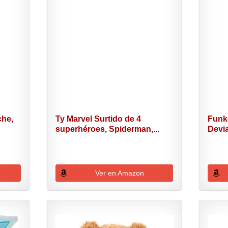
che,
Ty Marvel Surtido de 4
Funk
superhéroes, Spiderman,...
Devia
Ver en Amazon