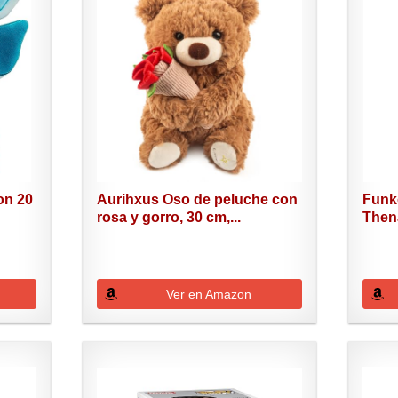
on 20
Aurihxus Oso de peluche con
Funko
rosa y gorro, 30 cm,...
Thena
Ver en Amazon