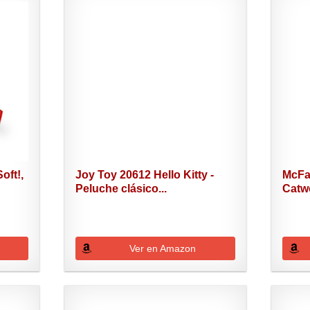
oft!,
Joy Toy 20612 Hello Kitty -
McFa
Peluche clásico...
Catwo
Ver en Amazon