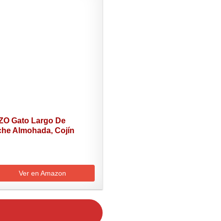
O Gato Largo De
che Almohada, Cojín
..
Ver en Amazon