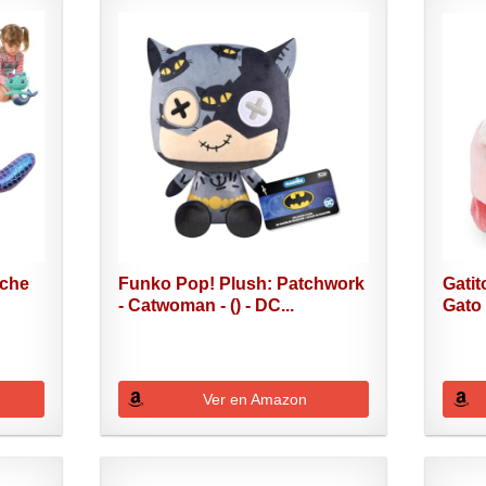
uche
Funko Pop! Plush: Patchwork
Gati
- Catwoman - () - DC...
Gato
Ver en Amazon