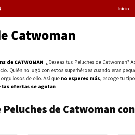
S
Inicio
de Catwoman
ans de
CATWOMAN
. ¿Deseas tus Peluches de Catwoman? Aq
ecio. Quién no jugó con estos superhéroes cuando eran peq
orgullosos de ello. Así que
no esperes más
, escoge tu tipo
e
las ofertas se agotan
.
e Peluches de Catwoman con