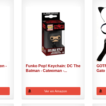
on -
Funko Pop! Keychain: DC The
GOTR
Batman - Catwoman -...
Gato
Ver en Amazon