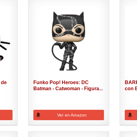
 de
Funko Pop! Heroes: DC
BARR
Batman - Catwoman - Figura...
con 
Ver en Amazon