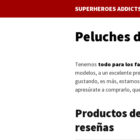
Saltar
SUPERHEROES ADDICT
al
contenido
Peluches 
Tenemos
todo para los f
modelos, a un excelente pr
gustando, es más, estamos 
apresúrate a comprarlo, qu
Productos d
reseñas