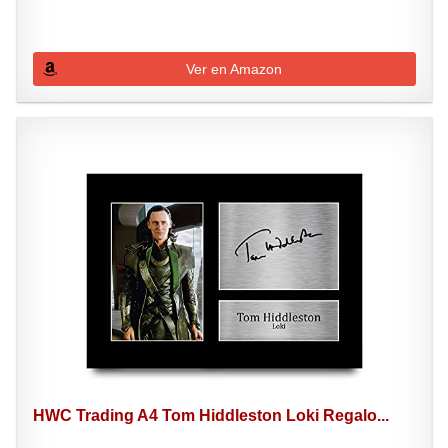
Ver en Amazon
HWC Trading A4 Tom Hiddleston Loki Regalo...