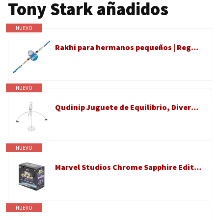
Tony Stark añadidos
NUEVO
Rakhi para hermanos pequeños | Regalo de diseñador Rakshabandhan para hermano pequeño | Pulsera Raksha Bandhan de hermana | Juego Rakhdi para celebración de hermana Bhai | Dibujos animados | Raki de
NUEVO
Qudinip Juguete de Equilibrio, Diversión Educativa, Física, Decoración de Escritorio, Regalo para Niños, Acero Inoxidable, 170-225g (011 Metal Ironman Modelo Doble)
NUEVO
Marvel Studios Chrome Sapphire Edition Hobby Box - Refractores cromados, autos, estrellas MCU
NUEVO