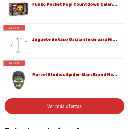
Funko Pocket Pop! Countdown Calendar: Marvel - Calendario de Adviento - 24 días de sorpresas - Coleccionable Vinyl Mini Figures - Caja misteriosa - Idea de Regalo - Cuenta atrás de Navidad
NUEVO
Juguete de Vaso Oscilante de para Niños, Alivio Educativo del Estrés para Decoración de Escritorio
NUEVO
Marvel Studios Spider-Man: Brand New Day, Savage Hulk Máscara electrónica parlante, Juguete para juego de rol, Máscara para disfraz de superhéroe y juguetes para niños, Edad: 5+
Ver más ofertas