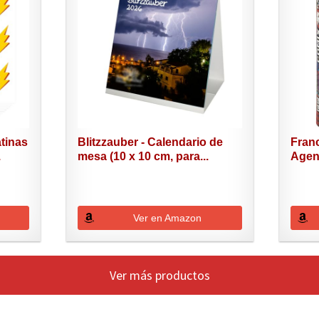
tinas
Blitzzauber - Calendario de
Franc
.
mesa (10 x 10 cm, para...
Agend
Ver en Amazon
Ver más productos