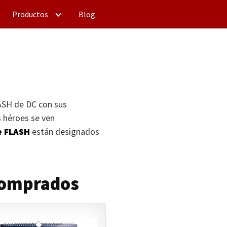
Productos
Blog
ASH
de DC con sus
s héroes se ven
e
FLASH
están designados
 comprados