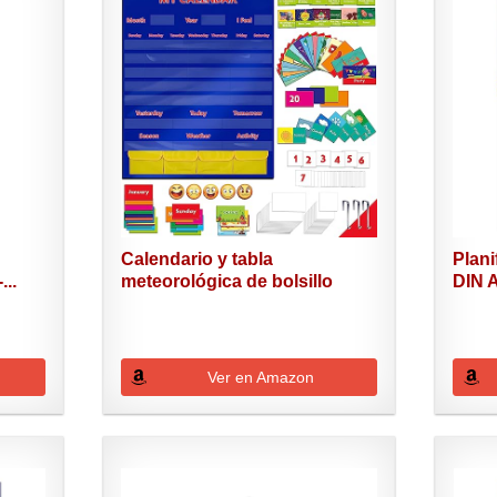
Calendario y tabla
Plani
..
meteorológica de bolsillo
DIN A
con...
Ver en Amazon