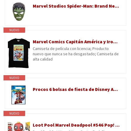
Marvel Studios Spider-Man: Brand New Day, Savage Hulk Máscara electrónica parlante, Juguete para juego de rol, Máscara para disfraz de superhéroe y juguetes para niños, Edad: 5+
NUEVO
Marvel Comics Capitán América y Iron Man Comic Cover - Camiseta para hombre, color negro, Negro -, X-Large
Camiseta de película con licencia; Producto
nuevo que nunca se ha desgastado; Camiseta de
alta calidad
NUEVO
Procos 6 bolsas de fiesta de Disney Avengers Marvel para fiestas de cumpleaños infantiles con asas de transporte, 17 x 25 cm, hechas de película de plástico, bolsas de regalo para decoración de
NUEVO
Loot Pool Marvel Deadpool #546 Pop! Vinilo incluido con mini figura de Marvel, personaje Chimichanga, 2 artículos