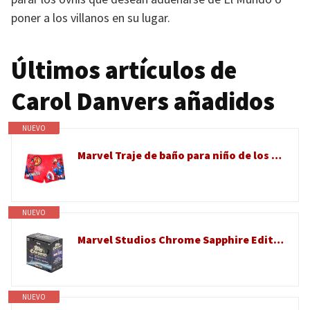
poner a los villanos en su lugar.
Últimos artículos de
Carol Danvers añadidos
NUEVO
Marvel Traje de baño para niño de los Vengadores, para la playa, la piscina, slip o parisina para niño de 4 a 10 años, bañador elástico de secado rápido superhéroes, Parigamba 18017 Rojo, 6 años
NUEVO
Marvel Studios Chrome Sapphire Edition Hobby Box - Refractores cromados, autos, estrellas MCU
NUEVO