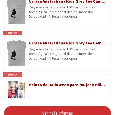
Urraca Australiana Kids Grey tee Camiseta De Manga Corta para Niños Kids Grey tee Children Short Sleeve T-Shirt
Regreso a la naturaleza: 100% algodón; Era
tecnológica: la mejor calidad de impresión;
Durabilidad - Artesanía europea
NUEVO
Urraca Australiana Kids Grey tee Camiseta De Manga Corta para Niños Kids Grey tee Children Short Sleeve T-Shirt
Regreso a la naturaleza: 100% algodón; Era
tecnológica: la mejor calidad de impresión;
Durabilidad - Artesanía europea
NUEVO
Peluca de Halloween para mujer y niña, peluca de cosplay de héroe de película, rosa y azul, con bate de béisbol, inflable, disfraz de Halloween para mujer
Ver más ofertas