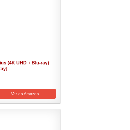
ius (4K UHD + Blu-ray)
ray]
Ver en Amazon