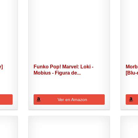
y]
Funko Pop! Marvel: Loki -
Morb
Mobius - Figura de...
[Blu-
Ver en Amazon