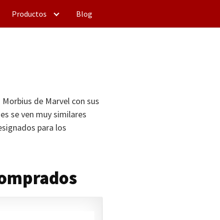
Productos
Blog
á Morbius de Marvel con sus
jes se ven muy similares
signados para los
comprados