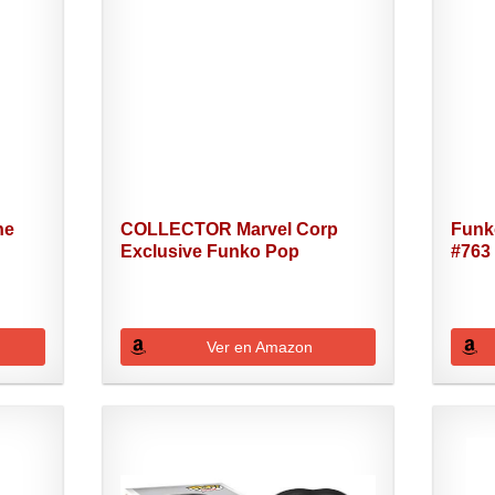
he
COLLECTOR Marvel Corp
Funk
Exclusive Funko Pop
#763 
Morbius...
Ver en Amazon