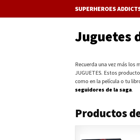
Saltar
SUPERHEROES ADDICT
al
contenido
Juguetes 
Recuerda una vez más los mo
JUGUETES
. Estos producto
como en la película o tu lib
seguidores de la saga
.
Productos d