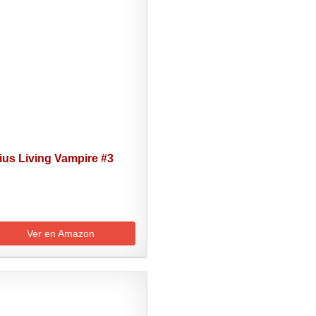
ius Living Vampire #3
Ver en Amazon