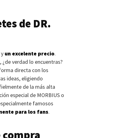
etes de
DR.
 y
un excelente precio
.
, ¿de verdad lo encuentras?
forma directa con los
as ideas, eligiendo
fielmente de la más alta
ción especial de
MORBIUS
o
s especialmente famosos
ente para los fans
.
e compra