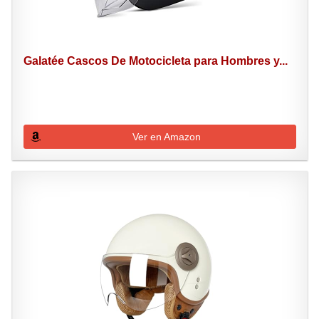
Galatée Cascos De Motocicleta para Hombres y...
Ver en Amazon