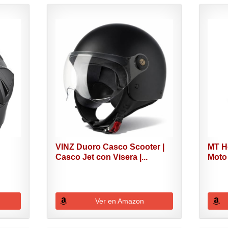
VINZ Duoro Casco Scooter |
MT H
Casco Jet con Visera |...
Moto 
Ver en Amazon