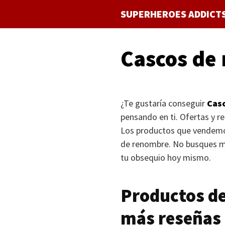
Saltar
SUPERHEROES ADDICT
al
contenido
Cascos de 
¿Te gustaría conseguir
Casc
pensando en ti. Ofertas y r
Los productos que vendemos
de renombre. No busques má
tu obsequio hoy mismo.
Productos de
más reseñas