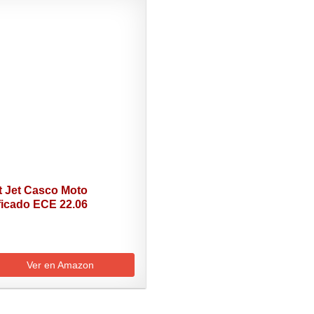
t Jet Casco Moto
ficado ECE 22.06
re...
Ver en Amazon