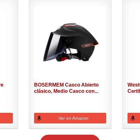
ve
BOSERMEM Casco Abierto
West
clásico, Medio Casco con...
Certi
Homb
Ver en Amazon