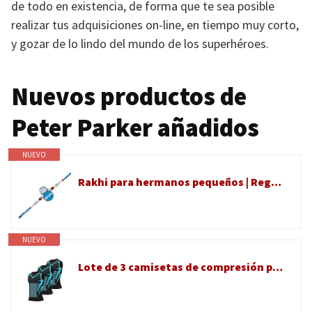
de todo en existencia, de forma que te sea posible
realizar tus adquisiciones on-line, en tiempo muy corto,
y gozar de lo lindo del mundo de los superhéroes.
Nuevos productos de
Peter Parker añadidos
NUEVO
Rakhi para hermanos pequeños | Regalo de diseñador Rakshabandhan para hermano pequeño | Pulsera Raksha Bandhan de hermana | Juego Rakhdi para celebración de hermana Bhai | Dibujos animados | Raki de
NUEVO
Lote de 3 camisetas de compresión para hombre, jersey corporal, vainante, chaleco corrector de postura, turmalina menionica, vientre plano sin manga, adelgazante, ropa interior muscular deportiva Top