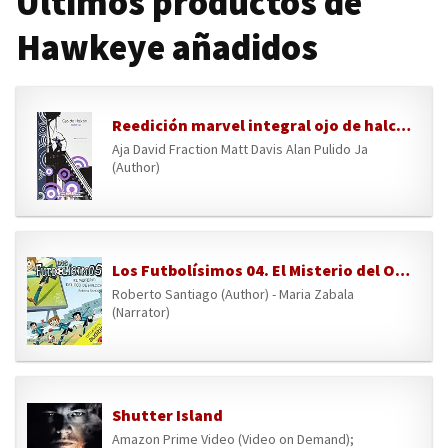
Últimos productos de
Hawkeye añadidos
Reedición marvel integral ojo de halcón de matt fraction y david aja
Aja David Fraction Matt Davis Alan Pulido Ja
(Author)
Los Futbolísimos 04. El Misterio del Ojo de Halcón (Narración en Castellano): Los Futbolisimos, Libro 04
Roberto Santiago (Author) - Maria Zabala
(Narrator)
Shutter Island
Amazon Prime Video (Video on Demand);