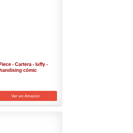
iece - Cartera - luffy -
handising cómic
Ver en Amazon