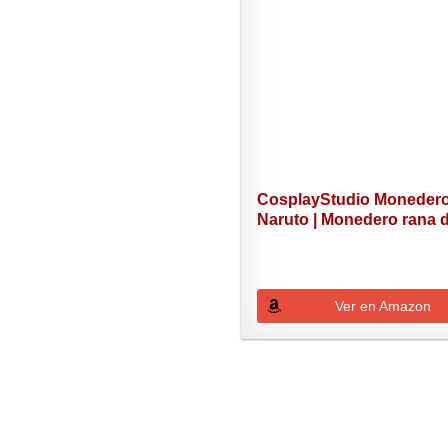
CosplayStudio Moneder
Naruto | Monedero rana d
Ver en Amazon