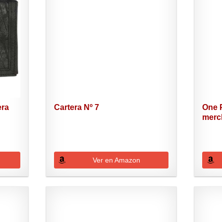
era
Cartera Nº 7
One P
merc
Ver en Amazon