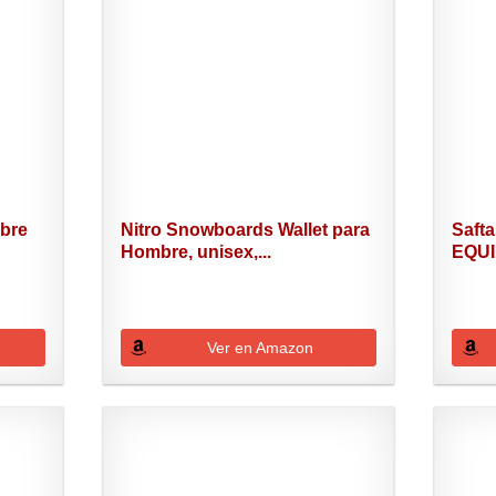
bre
Nitro Snowboards Wallet para
Saft
Hombre, unisex,...
EQUIP
Ver en Amazon