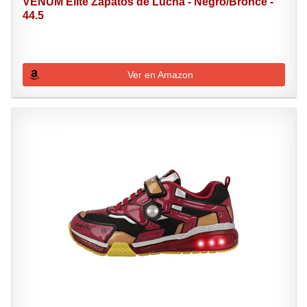
VENUM Elite Zapatos de Lucha - Negro/Bronce -
44.5
Ver en Amazon