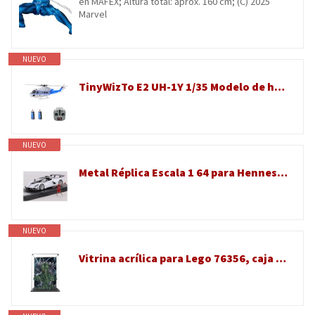
en MAFEX; Altura total: aprox. 160 cm; (C) 2025
Marvel
NUEVO
TinyWizTo E2 UH-1Y 1/35 Modelo de helicóptero RC de accionamiento directo dual sin escobillas con posicionamiento Lidar y sujeción GPS, modelo de avión 2.4G 6CH (RTF/Modo 1/2 conmutable/azul-blanco)
NUEVO
Metal Réplica Escala 1 64 para Hennessey Venom F5 Modelo De Coche Aleación Vehículo Colección Hobby Adornos Escritorio Hobbies Vehículos Juegos Set(White)
NUEVO
Vitrina acrílica para Lego 76356, caja de almacenamiento transparente, escaparate de protección a prueba de polvo (solo caja de exhibición, kit no incluido)