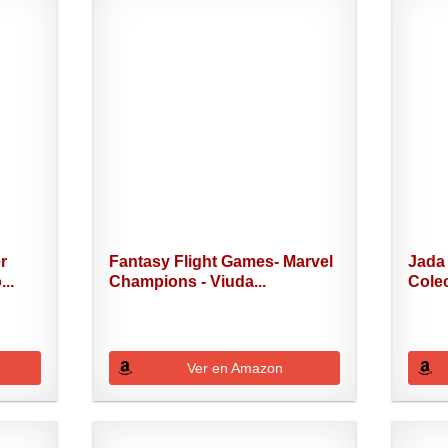
r
Fantasy Flight Games- Marvel
Jada
..
Champions - Viuda...
Cole
Ver en Amazon