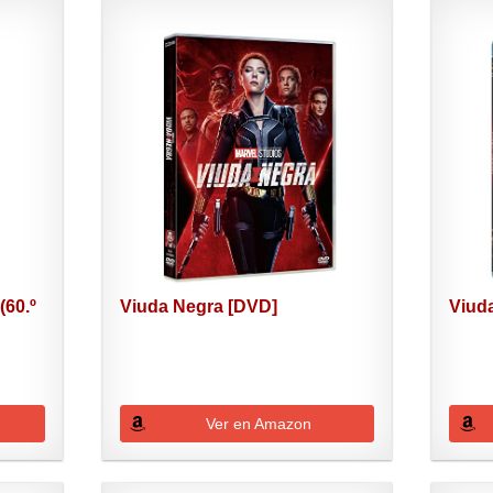
(60.º
Viuda Negra [DVD]
Viuda
Ver en Amazon