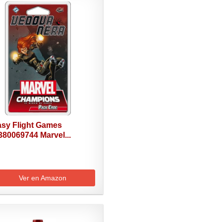
asy Flight Games
380069744 Marvel...
Ver en Amazon