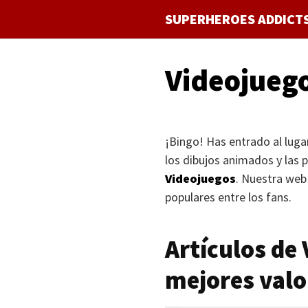
Saltar
SUPERHEROES ADDICT
al
contenido
Videojueg
¡Bingo! Has entrado al luga
los dibujos animados y las p
Videojuegos
. Nuestra web
populares entre los fans.
Artículos de
mejores valo