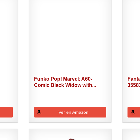
s
Funko Pop! Marvel: A60-
Fant
Comic Black Widow with...
3558
Ver en Amazon