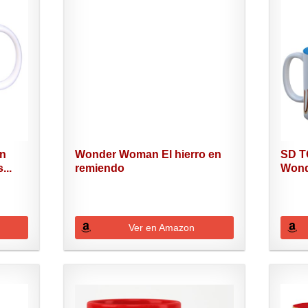
an
Wonder Woman El hierro en
SD T
...
remiendo
Wond
Ver en Amazon