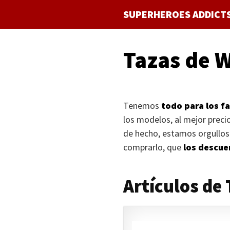
Saltar
SUPERHEROES ADDICT
al
contenido
Tazas de
Tenemos
todo para los f
los modelos, al mejor prec
de hecho, estamos orgulloso
comprarlo, que
los descue
Artículos d