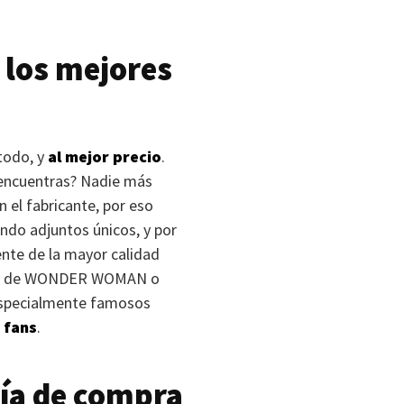
 los mejores
todo, y
al mejor precio
.
o encuentras? Nadie más
 el fabricante, por eso
ndo adjuntos únicos, y por
te de la mayor calidad
l de
WONDER WOMAN
o
s especialmente famosos
 fans
.
ía de compra