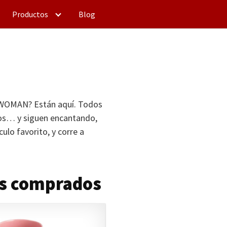
Productos
Blog
WOMAN
? Están aquí. Todos
ños… y siguen encantando,
culo favorito, y corre a
ás comprados