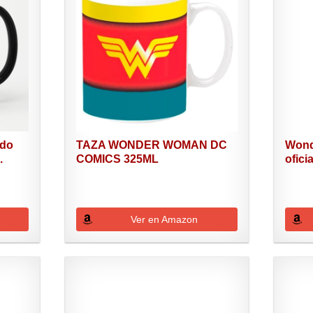
ado
TAZA WONDER WOMAN DC
Wond
.
COMICS 325ML
ofici
Ver en Amazon