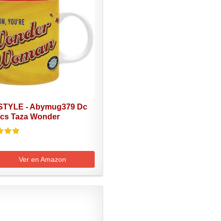
TYLE - Abymug379 Dc
cs Taza Wonder
n...
Ver en Amazon