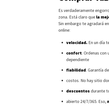
Es verdaderamente engorro
zona. Está claro que
la mej
Sin embargo te agradará ent
online:
velocidad.
En un día t
confort
. Ordenas con u
dependiente
fiabilidad
. Garantía d
costos. No hay sitio d
descuentos
durante t
abierto 24/7/365. Eso,