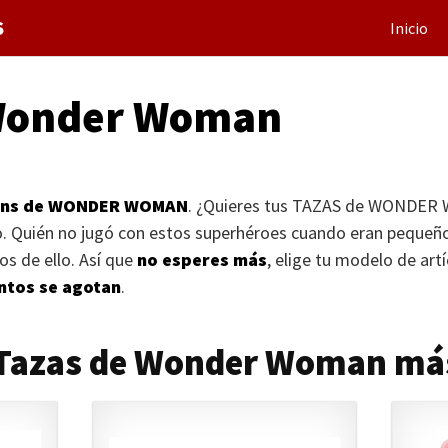
S
Inicio
 Wonder Woman
ans de
WONDER WOMAN
. ¿Quieres tus
TAZAS
de
WONDER 
io. Quién no jugó con estos superhéroes cuando eran peque
s de ello. Así que
no esperes más
, elige tu modelo de artí
ntos se agotan
.
e Tazas de Wonder Woman m