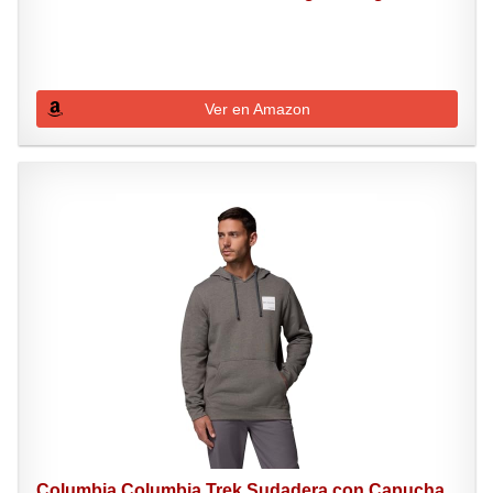
Ver en Amazon
Columbia Columbia Trek Sudadera con Capucha,