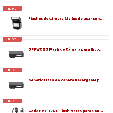
NUEVO
Flashes de cámara fáciles de usar con iluminación natural para creadores de contenido, parpadea luz para fotografía
NUEVO
OPPWONG Flash de Cámara para RicohGR, 2 Modos Ajustables Luz de Flash de Zapata para Cámara Digital RicohGR4 GR3, Externo Recargable con Puerto Tipo C
NUEVO
Generic Flash de Zapata Recargable para GR4 GR3 GR3X Brillo Ajustable Ligero para Fotografía Al Aire Libre
NUEVO
Godox MF-T76 C Flash Macro para Canon MF T76 Doble Flash TTL Micro Flash 76Ws GN22.4 1,2s Reciclaje HSS 4 Twin Flashs con Cabezas Ajustables para Fotografía Macro Joyas Insectos Y Fotografía Dental