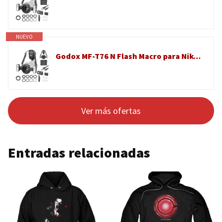
NUEVO
Godox MF-T76 N Flash Macro para Nikon MF T76 Doble Flash TTL Micro Flash 76Ws GN22.4 1,2s Reciclaje HSS 4 Twin Flashs con Cabezas Ajustables para Fotografía Macro Joyas Insectos Y Fotografía Dental
Ver más ofertas
Entradas relacionadas