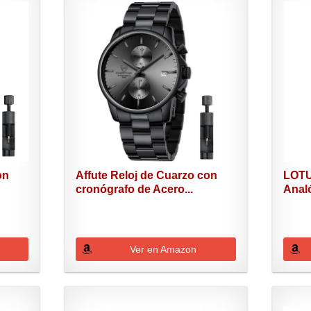
on
Affute Reloj de Cuarzo con
LOTU
cronógrafo de Acero...
Anal
Inoxi
Ver en Amazon