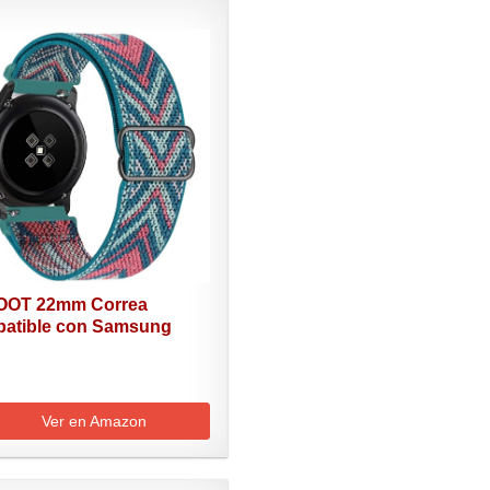
OT 22mm Correa
atible con Samsung
y...
Ver en Amazon