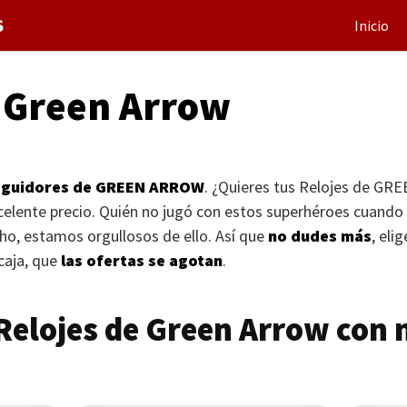
S
Inicio
e Green Arrow
eguidores de
GREEN ARROW
. ¿Quieres tus Relojes de
GRE
celente precio. Quién no jugó con estos superhéroes cuand
ho, estamos orgullosos de ello. Así que
no dudes más
, eli
 caja, que
las ofertas se agotan
.
 Relojes de Green Arrow con