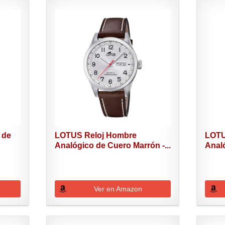
 de
LOTUS Reloj Hombre
LOTU
Analógico de Cuero Marrón -...
Analó
Ver en Amazon