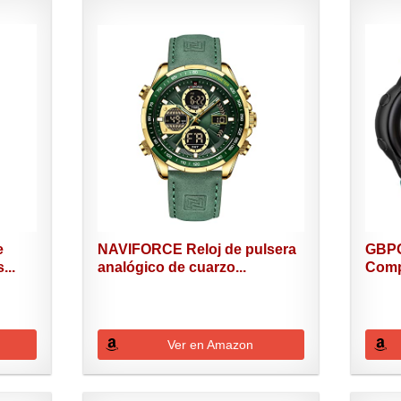
e
NAVIFORCE Reloj de pulsera
GBPO
...
analógico de cuarzo...
Comp
Galax
Ver en Amazon