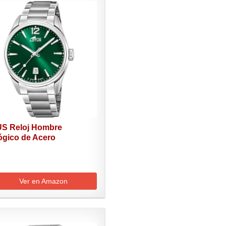
S Reloj Hombre
ógico de Acero
dable...
Ver en Amazon