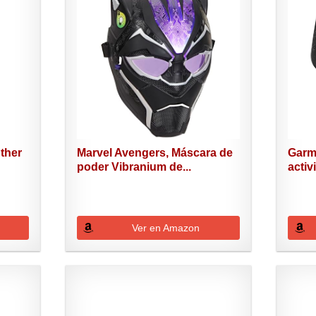
ther
Marvel Avengers, Máscara de
Garmi
poder Vibranium de...
activ
Ver en Amazon