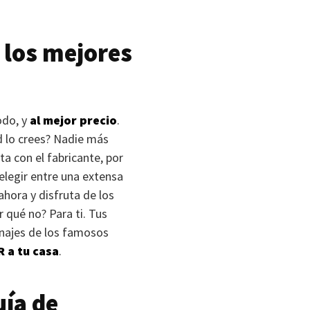
 los mejores
odo, y
al mejor precio
.
d lo crees? Nadie más
a con el fabricante, por
elegir entre una extensa
hora y disfruta de los
r qué no? Para ti. Tus
onajes de los famosos
R
a tu casa
.
uía de