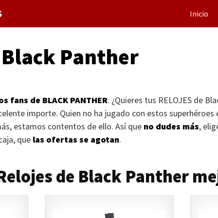
S
Inicio
 Black Panther
los fans de
BLACK PANTHER
. ¿Quieres tus
RELOJES
de Bla
celente importe. Quien no ha jugado con estos superhéroes 
ás, estamos contentos de ello. Así que
no dudes más
, eli
 caja, que
las ofertas se agotan
.
 Relojes de Black Panther me