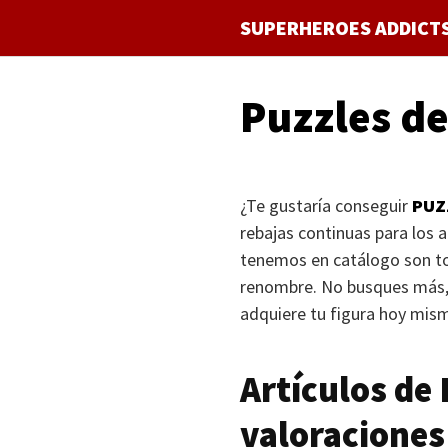
Saltar
SUPERHEROES ADDICT
al
contenido
Puzzles d
¿Te gustaría conseguir
PUZ
rebajas continuas para los 
tenemos en catálogo son tot
renombre. No busques más,
adquiere tu figura hoy mis
Artículos de
valoraciones