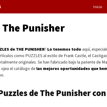
S
Inicio
e The Punisher
ZLES
de
THE PUNISHER
?
Lo tenemos todo
aquí, especial
artículos como
PUZZLES
al estilo de Frank Castle, el Castig
almente originales. Se han fabricado bajo la patente de Mar
 ojea el catálogo de
las mejores oportunidades que hem
mo.
 Puzzles de The Punisher co