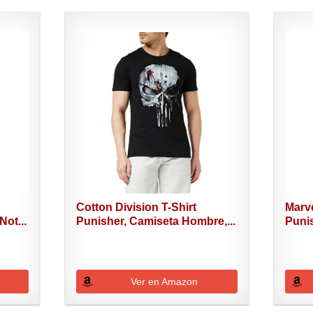
s
Cotton Division T-Shirt
Marv
Not...
Punisher, Camiseta Hombre,...
Punis
Ver en Amazon