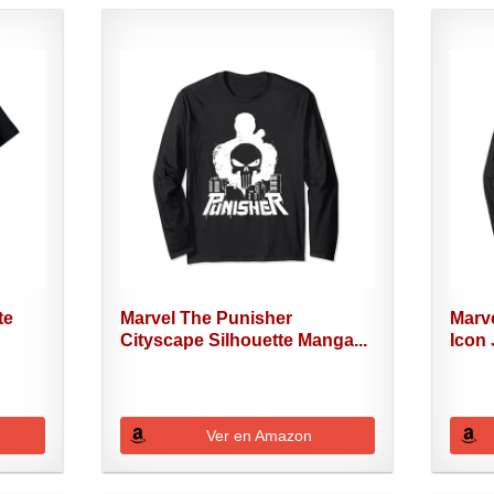
te
Marvel The Punisher
Marve
Cityscape Silhouette Manga...
Icon 
Ver en Amazon