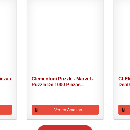
iezas
Clementoni Puzzle - Marvel -
CLEM
Puzzle De 1000 Piezas...
Deat
Ver en Amazon