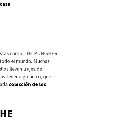
 casa
.
nistas como
THE PUNISHER
de todo el mundo. Muchas
llos llevan trajes de
eas tener algo único, que
enada
colección de los
HE