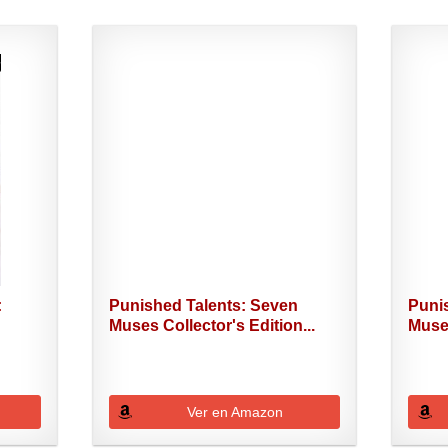
:
Punished Talents: Seven
Puni
Muses Collector's Edition...
Muses
Ver en Amazon