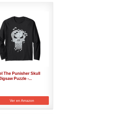
l The Punisher Skull
Jigsaw Puzzle -...
Ver en Amazon