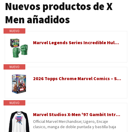
Nuevos productos de X
Men añadidos
NUEVO
Marvel Legends Series Incredible Hulk Premium - Puños de juego de rol con sonido Smash 'N Bash FX, coleccionables para adultos
NUEVO
2026 Topps Chrome Marvel Comics – Sellado de fábrica – Caja de valor
NUEVO
Marvel Studios X-Men '97 Gambit Intro Pose & Logo Camiseta Manga Raglan
Official Marvel Merchandise; Ligero, Encaje
clasico, manga de doble puntada y bastilla baja