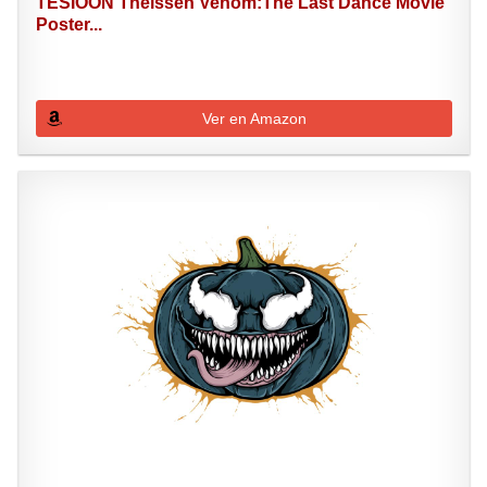
TESIOON Theissen Venom:The Last Dance Movie
Poster...
Ver en Amazon