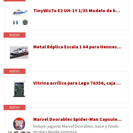
TinyWizTo E2 UH-1Y 1/35 Modelo de helicóptero RC de accionamiento directo dual sin escobillas con posicionamiento Lidar y sujeción GPS, modelo de avión 2.4G 6CH (RTF/Modo 1/2 conmutable/azul-blanco)
NUEVO
Metal Réplica Escala 1 64 para Hennessey Venom F5 Modelo De Coche Aleación Vehículo Colección Hobby Adornos Escritorio Hobbies Vehículos Juegos Set(White)
NUEVO
Vitrina acrílica para Lego 76356, caja de almacenamiento transparente, escaparate de protección a prueba de polvo (solo caja de exhibición, kit no incluido)
NUEVO
Marvel Doorables Spider-Man Capsule Colección, 1 Figura incluida
Incluye: juguete Marvel Doorables, base y fondo
en una cápsula sorpresa.