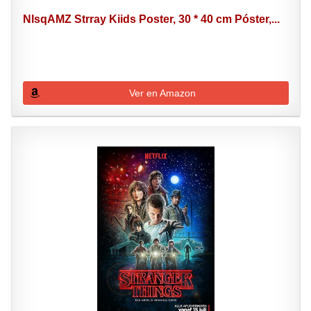
NlsqAMZ Strray Kiids Poster, 30 * 40 cm Póster,...
Ver en Amazon