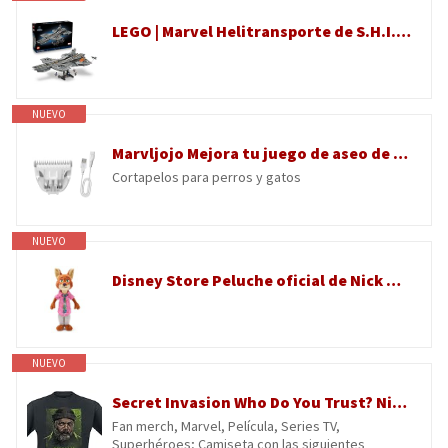
LEGO | Marvel Helitransporte de S.H.I.E.L.D. – Kit de Construcción para Adultos de Portaaviones – 6 Minifiguras inc. Capitán América y Nick Furia – Decoración para la Estantería - Idea de Regalo 76354
NUEVO
Marvljojo Mejora tu juego de aseo de mascotas cuchillas de repuesto profesional y cable de carga, seguro, afilado y fácil de usar
Cortapelos para perros y gatos
NUEVO
Disney Store Peluche oficial de Nick Wilde Zootopia 2 juguetes para niñas y niños, lindo animal de peluche con detalles detallados de escultura de felpa y detalles bordados, juguetes de Disney para
NUEVO
Secret Invasion Who Do You Trust? Nick Fury Hombre Camiseta Negro 100% algodón Regular
Fan merch, Marvel, Película, Series TV,
Superhéroes; Camiseta con las siguientes