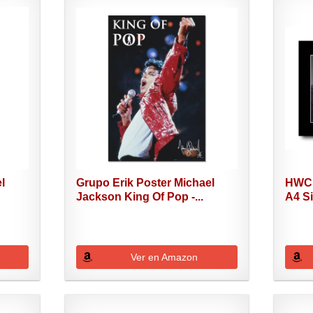
l
Grupo Erik Poster Michael
HWC 
Jackson King Of Pop -...
A4 Si
Ver en Amazon