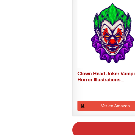
Clown Head Joker Vampi
Horror Illustrations...
Ver en Amazon