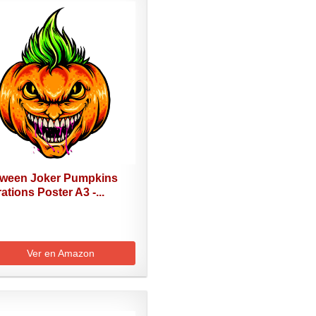
oween Joker Pumpkins
trations Poster A3 -...
Ver en Amazon