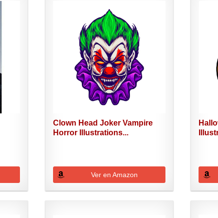
Clown Head Joker Vampire
Hall
Horror Illustrations...
Illus
Ver en Amazon