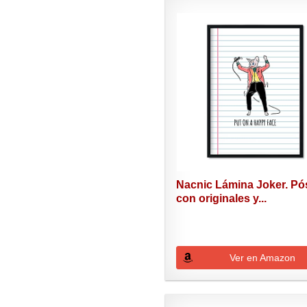
Nacnic Lámina Joker. Pó
con originales y...
Ver en Amazon