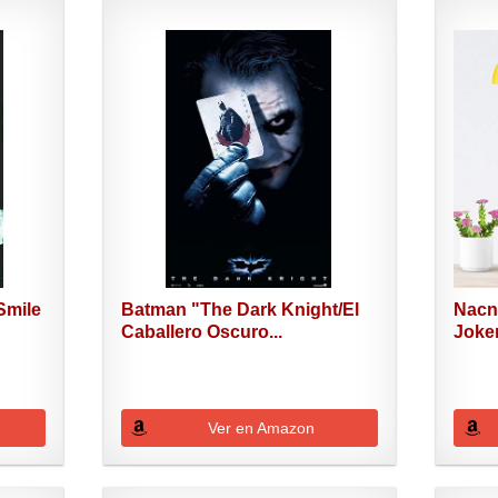
Smile
Batman "The Dark Knight/El
Nacn
Caballero Oscuro...
Joker
Ver en Amazon