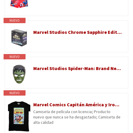
NUEVO
Marvel Studios Chrome Sapphire Edition Hobby Box - Refractores cromados, autos, estrellas MCU
NUEVO
Marvel Studios Spider-Man: Brand New Day, Savage Hulk Máscara electrónica parlante, Juguete para juego de rol, Máscara para disfraz de superhéroe y juguetes para niños, Edad: 5+
NUEVO
Marvel Comics Capitán América y Iron Man Comic Cover - Camiseta para hombre, color negro, Negro -, X-Large
Camiseta de película con licencia; Producto
nuevo que nunca se ha desgastado; Camiseta de
alta calidad