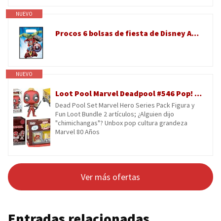
NUEVO
Procos 6 bolsas de fiesta de Disney Avengers Marvel para fiestas de cumpleaños infantiles con asas de transporte, 17 x 25 cm, hechas de película de plástico, bolsas de regalo para decoración de
NUEVO
Loot Pool Marvel Deadpool #546 Pop! Vinilo incluido con mini figura de Marvel, personaje Chimichanga, 2 artículos
Dead Pool Set Marvel Hero Series Pack Figura y
Fun Loot Bundle 2 artículos; ¿Alguien dijo
"chimichangas"? Unbox pop cultura grandeza
Marvel 80 Años
Ver más ofertas
Entradas relacionadas