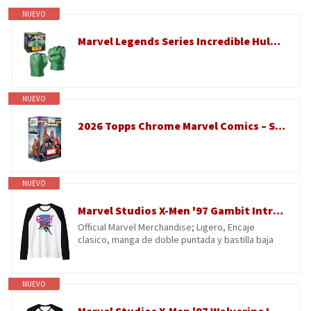
NUEVO
Marvel Legends Series Incredible Hulk Premium - Puños de juego de rol con sonido Smash 'N Bash FX, coleccionables para adultos
NUEVO
2026 Topps Chrome Marvel Comics – Sellado de fábrica – Caja de valor
NUEVO
Marvel Studios X-Men '97 Gambit Intro Pose & Logo Camiseta Manga Raglan
Official Marvel Merchandise; Ligero, Encaje
clasico, manga de doble puntada y bastilla baja
NUEVO