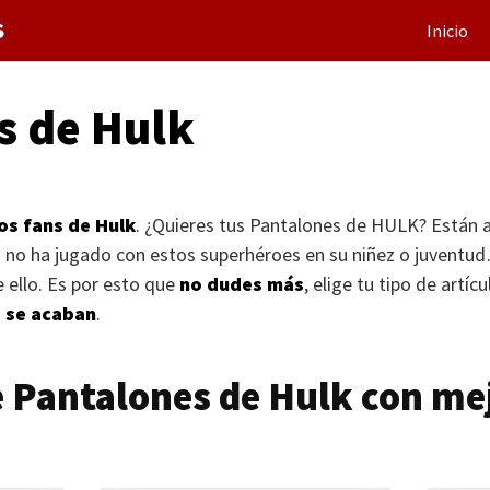
S
Inicio
s de Hulk
os fans de Hulk
. ¿Quieres tus Pantalones de
HULK
? Están 
n no ha jugado con estos superhéroes en su niñez o juventu
 ello. Es por esto que
no dudes más
, elige tu tipo de artícu
s se acaban
.
 Pantalones de Hulk con me