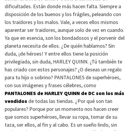
dificultades. Están donde más hacen falta. Siempre a
disposición de los buenos y los frágiles, peleando con
los traidores y los malos. Vale, a veces ellos mismos
aparentar ser traidores, aunque solo de vez en cuando.
Ya que en esencia, son los bondadosos y el porvenir del
planeta necesita de ellos. ¿De quién hablamos? Sin
duda, ¡de héroes! Y entre ellos tiene la posición
privilegiada, sin duda,
HARLEY QUINN
. ¿Tú también te
has criado con estos personajes? ¿O deseas un regalo
para tu hijo o sobrino?
PANTALONES
de superhéroes,
con sus imágenes y frases célebres, como
PANTALONES
de
HARLEY QUINN
de DC son los más
vendidos
de todas las tiendas. ¿Por qué son tan
populares? Porque por un momento nos hacen creer
que somos superhéroes, llevar su ropa, tomar de su
taza, ser ellos, al fin y al cabo. Es un sueño lindo, sin