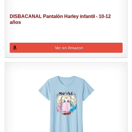
DISBACANAL Pantalón Harley infantil - 10-12
años
Ver en Amazon