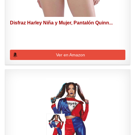
Disfraz Harley Niña y Mujer, Pantalón Quinn...
Ver en Amazon