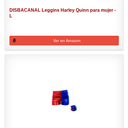
DISBACANAL Leggins Harley Quinn para mujer -
L
Ver en Amazon