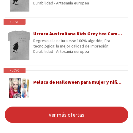
Durabilidad - Artesanía europea
NUEVO
Urraca Australiana Kids Grey tee Camiseta De Manga Corta para Niños Kids Grey tee Children Short Sleeve T-Shirt
Regreso a la naturaleza: 100% algodón; Era
tecnológica: la mejor calidad de impresión;
Durabilidad - Artesanía europea
NUEVO
Peluca de Halloween para mujer y niña, peluca de cosplay de héroe de película, rosa y azul, con bate de béisbol, inflable, disfraz de Halloween para mujer
Ver más ofertas