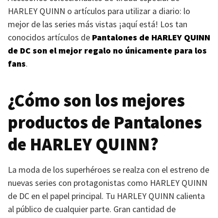
HARLEY QUINN
o artículos para utilizar a diario: lo
mejor de las series más vistas ¡aquí está! Los tan
conocidos artículos de
Pantalones de
HARLEY QUINN
de DC son el mejor regalo no únicamente para los
fans
.
¿Cómo son los mejores
productos de Pantalones
de
HARLEY QUINN
?
La moda de los superhéroes se realza con el estreno de
nuevas series con protagonistas como
HARLEY QUINN
de DC en el papel principal. Tu
HARLEY QUINN
calienta
al público de cualquier parte. Gran cantidad de