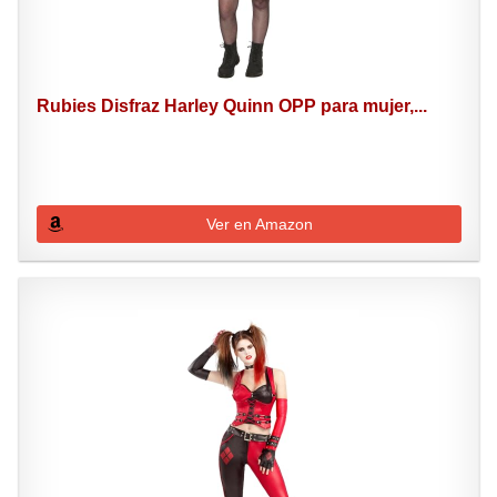
Rubies Disfraz Harley Quinn OPP para mujer,...
Ver en Amazon