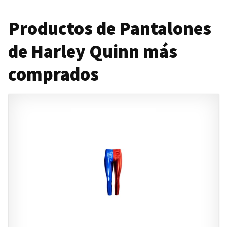
Productos de Pantalones
de Harley Quinn más
comprados