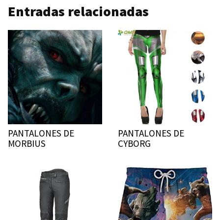
Entradas relacionadas
PANTALONES DE
PANTALONES DE
MORBIUS
CYBORG