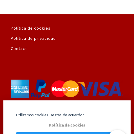
Política de cookies
Política de privacidad
Contact
Utilizamos la plataforma de pago seguro de
Utilizamos cookies, ¿estás de acuerdo?
Amazon.es
Política de cookies