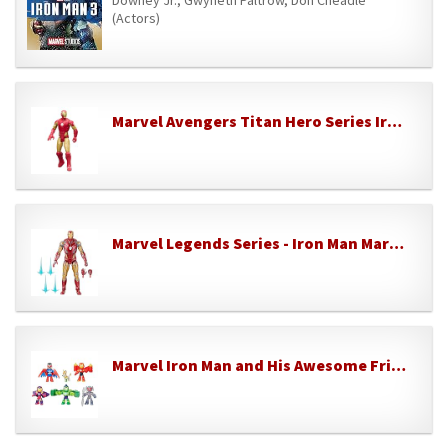
Downey Jr., Gwyneth Paltrow, Don Cheadle
(Actors)
Marvel Avengers Titan Hero Series Iron Man, Figura de acción
Marvel Legends Series - Iron Man Mark LXXXV - Avengers: Endgame - Figura de acción de 15 cm
Marvel Iron Man and His Awesome Friends, Pack de Vengadores Blindados, Set de Figuras de acción