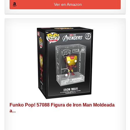
Ver en Amazon
Funko Pop! 57088 Figura de Iron Man Moldeada
a...