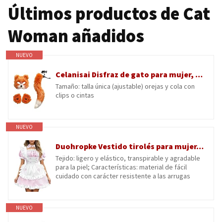
Últimos productos de Cat
Woman añadidos
NUEVO
Celanisai Disfraz de gato para mujer, lobo cosplay, cola de gato, orejas de gato, divertido, animales falsos, máscaras de piel, máscara Therian con guantes de cola, máscara para gatos, juego de
Tamaño: talla única (ajustable) orejas y cola con
clips o cintas
NUEVO
Duohropke Vestido tirolés para mujer, vestido de criada francesa, vestido de anime, cosplay, vestido sexy de Lolita, Oktoberfest, vestido mediano, vestido tiroco, minikeid de sirvienta, disfraz de
Tejido: ligero y elástico, transpirable y agradable
para la piel; Características: material de fácil
cuidado con carácter resistente a las arrugas
NUEVO