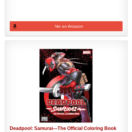
Ver en Amazon
Deadpool: Samurai―The Official Coloring Book