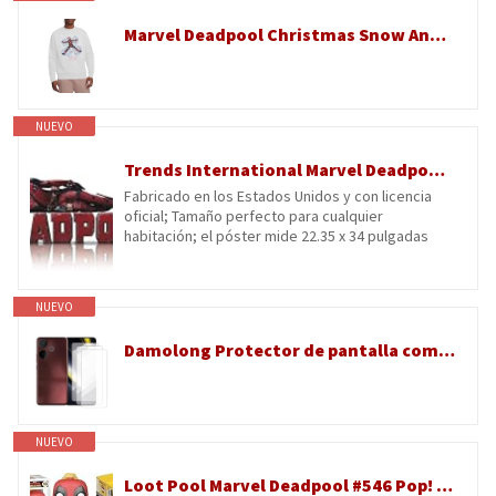
Marvel Deadpool Christmas Snow Angel Sudadera Unisex, Blanco, L
NUEVO
Trends International Marvel Deadpool Legacy - Póster de pared tumbado, 22.35 x 34 pulgadas, versión premium sin marco
Fabricado en los Estados Unidos y con licencia
oficial; Tamaño perfecto para cualquier
habitación; el póster mide 22.35 x 34 pulgadas
NUEVO
Damolong Protector de pantalla compatible con Xiaomi Poco F6 Deadpool(6.76 pollici) [paquete de 3] película protectora de vidrio templado adecuado para Xiaomi Poco F6 Deadpool
NUEVO
Loot Pool Marvel Deadpool #546 Pop! Vinilo incluido con mini figura de Marvel, personaje Chimichanga, 2 artículos