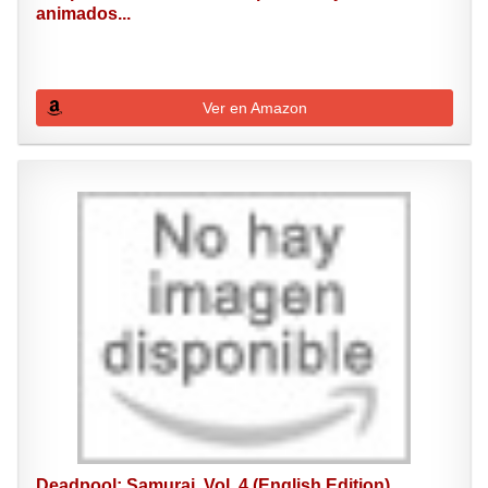
animados...
Ver en Amazon
Deadpool: Samurai, Vol. 4 (English Edition)