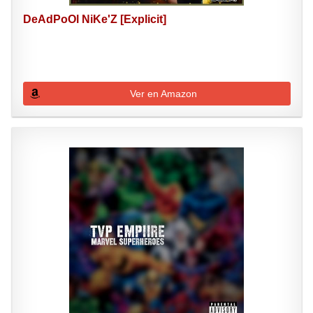
DeAdPoOl NiKe'Z [Explicit]
Ver en Amazon