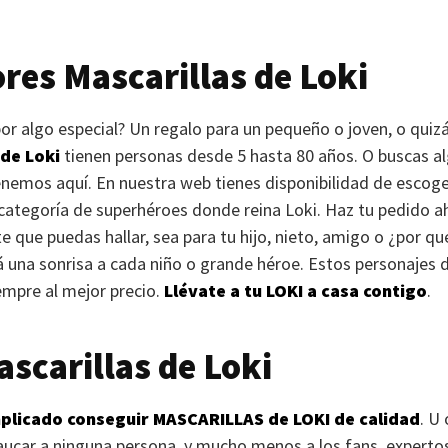
res Mascarillas de Loki
r algo especial? Un regalo para un pequeño o joven, o quizá
de Loki
tienen personas desde 5 hasta 80 años. O buscas alg
enemos aquí. En nuestra web tienes disponibilidad de escoge
a categoría de superhéroes donde reina Loki. Haz tu pedido ah
e que puedas hallar, sea para tu hijo, nieto, amigo o ¿por qué
rá una sonrisa a cada niño o grande héroe. Estos personajes 
iempre al mejor precio.
Llévate a tu
LOKI
a casa contigo
.
scarillas de Loki
plicado conseguir
MASCARILLAS
de
LOKI
de calidad
. U
car a ninguna persona, y mucho menos a los fans, expertos