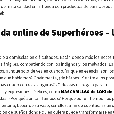
de mala calidad en la tienda con productos de para obsequi
web.
nda online de Superhéroes – 
solo a damiselas en dificultades. Están donde más los neces
os frágiles, combatiendo con los indignos y los malvados. Es 
os, aunque solo de vez en cuando. Ya que en esencia, son los
De qué hablamos? Obviamente, ¡de héroes! Y entre ellos posee
has criado con estas figuras? ¿O deseas un regalo para tu hij
tos y expresiones célebres, como
MASCARILLAS
de
LOKI
de 
ndas. ¿Por qué son tan famosos? Porque por un tiempo nos 
entaria, beber de su vaso, ser ellos, a fin de cuentas. Es un
cción de sueños donde quien quiera puede transformarse en 