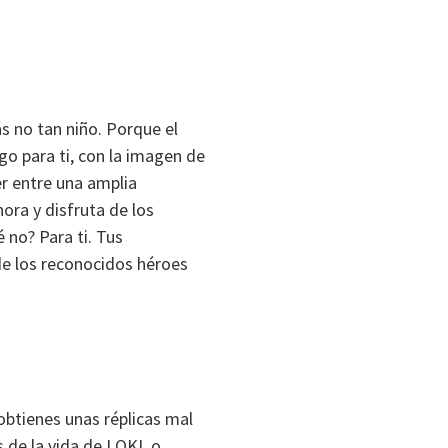
s no tan niño. Porque el
o para ti, con la imagen de
r entre una amplia
ora y disfruta de los
 no? Para ti. Tus
de los reconocidos héroes
 obtienes unas réplicas mal
 de la vida de
LOKI
, o