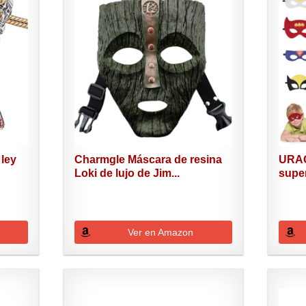
 ley
Charmgle Máscara de resina
URAQ
Loki de lujo de Jim...
supe
para..
Ver en Amazon