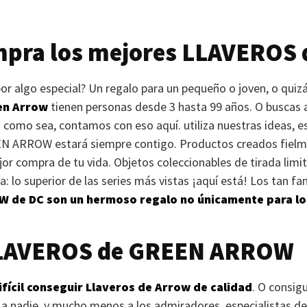
mpra los mejores
LLAVEROS
r algo especial? Un regalo para un pequeño o joven, o quizá
en Arrow
tienen personas desde 3 hasta 99 años. O buscas al
 como sea, contamos con eso aquí. utiliza nuestras ideas, 
EN ARROW
estará siempre contigo. Productos creados fielm
jor compra de tu vida. Objetos coleccionables de tirada lim
: lo superior de las series más vistas ¡aquí está! Los tan f
OW
de DC son un hermoso regalo no únicamente para lo
LAVEROS
de
GREEN ARROW
ifícil conseguir Llaveros de Arrow de calidad
. O consig
 nadie, y mucho menos a los admiradores, especialistas de 