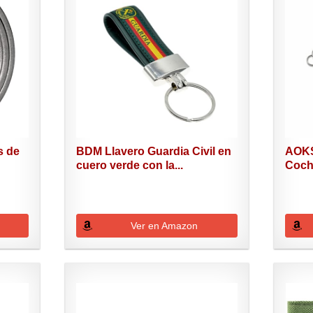
s de
BDM Llavero Guardia Civil en
AOKS
cuero verde con la...
Coch
para..
Ver en Amazon