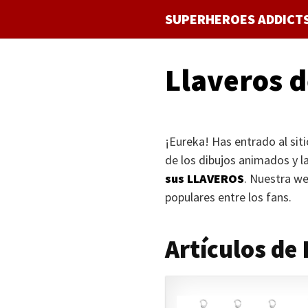
Saltar
SUPERHEROES ADDICT
al
contenido
Llaveros 
¡Eureka! Has entrado al sit
de los dibujos animados y la
sus
LLAVEROS
. Nuestra we
populares entre los fans.
Artículos de