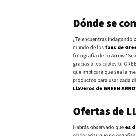
Dónde se co
¿Te encuentras indagando po
mundo de los
fans de Gre
fotografía de tu Arrow? Sea
gracias a los cuales tu
GRE
que implicara que sea la me
productos para usar cada día
Llaveros de
GREEN ARR
Ofertas de
L
Habrás observado que
es d
elaboradas que no engañan a