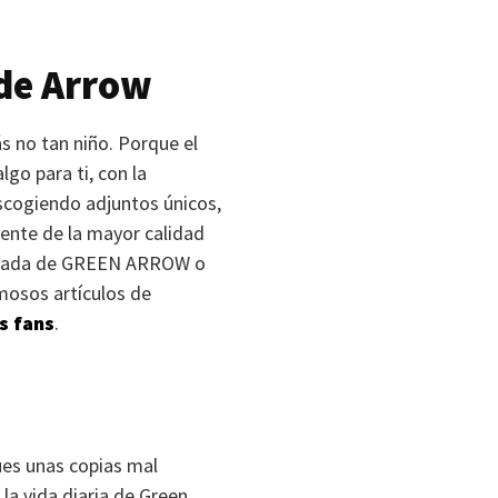
de Arrow
s no tan niño. Porque el
go para ti, con la
escogiendo adjuntos únicos,
ente de la mayor calidad
itada de
GREEN ARROW
o
amosos artículos de
s fans
.
ues unas copias mal
la vida diaria de Green