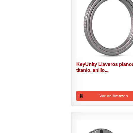
KeyUnity Llaveros plano
titanio, anillo...
Ver en Amazon