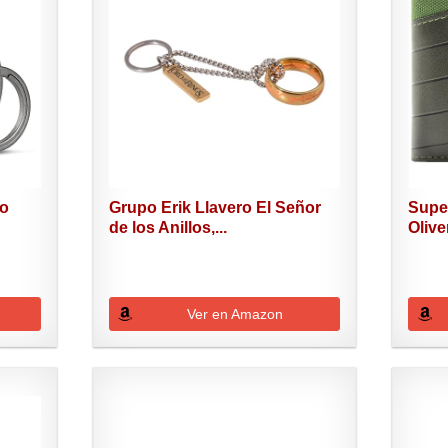
ro
Grupo Erik Llavero El Señor
Supe
de los Anillos,...
Olive
Ver en Amazon