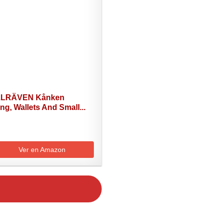
LLRÄVEN Kånken
ng, Wallets And Small...
Ver en Amazon