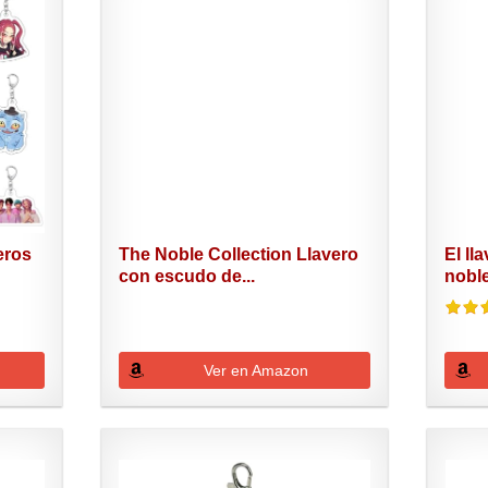
eros
The Noble Collection Llavero
El ll
con escudo de...
nobl
Ver en Amazon