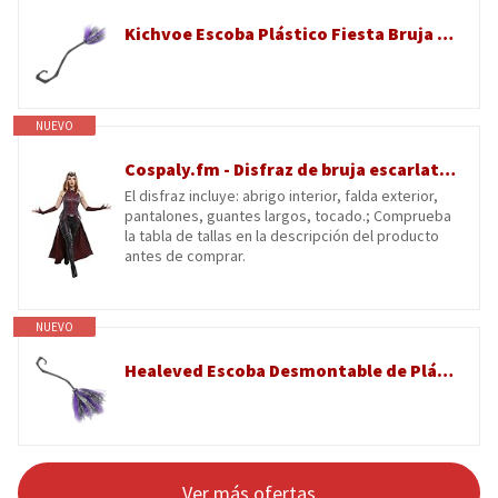
Kichvoe Escoba Plástico Fiesta Bruja de Halloween en Desmontable Diseño Delicado Malla Púrpura y Adecuado para Cosplay y Accesorios Decorativos
NUEVO
Cospaly.fm - Disfraz de bruja escarlata sin mangas para mujer con falda exterior y guantes largos (S)
El disfraz incluye: abrigo interior, falda exterior,
pantalones, guantes largos, tocado.; Comprueba
la tabla de tallas en la descripción del producto
antes de comprar.
NUEVO
Healeved Escoba Desmontable de Plástico y Malla Púrpura para Disfraz de Halloween, Diseño Delicado y Cómoda para Niña en Fiesta de Cosplay
Ver más ofertas