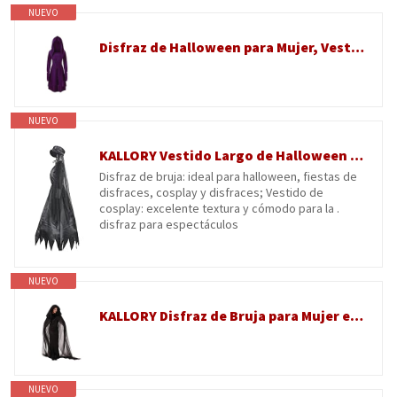
NUEVO
Disfraz de Halloween para Mujer, Vestido con Capucha y Cuello Alto, Color Morado, Talla XX-Large
NUEVO
KALLORY Vestido Largo de Halloween Negro de Poliéster para Cosplay y Mascarada, Diseño Fácil de Limpiar, Disfraz de Bruja Elegante para Mujer
Disfraz de bruja: ideal para halloween, fiestas de
disfraces, cosplay y disfraces; Vestido de
cosplay: excelente textura y cómodo para la .
disfraz para espectáculos
NUEVO
KALLORY Disfraz de Bruja para Mujer en Algodón Negro, Vestido Cómodo y Llamativo para Halloween y Fiestas de Cosplay, Talla Xxl
NUEVO