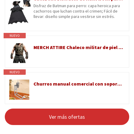
Disfraz de Batman para perro: capa heroica para
cachorros que luchan contra el crimen; Fácil de
llevar: diseño simple para vestirse sin estrés.
NUEVO
MERCH ATTIRE Chaleco militar de piel sintética para hombre, chaleco táctico de combate oscuro para cosplay, Piel sintética - Chaleco BAN3, XXS
NUEVO
Churros manual comercial con soporte en forma de L para frutas latinas y churros españoles
Ver más ofertas