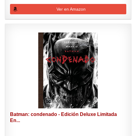
Ver en Amazon
Batman: condenado - Edición Deluxe Limitada
En...