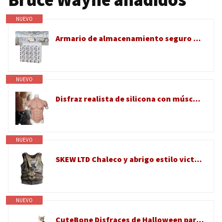
NUEVO
Armario de almacenamiento seguro para teléfono con puertas de bloqueo para organización de oficina y aula
NUEVO
Disfraz realista de silicona con músculos falsos, sin simulación de aceite, traje de cuerpo para fiesta de Halloween
NUEVO
SKEW LTD Chaleco y abrigo estilo victoriano gótico para hombre, disfraz de cosplay InspiBrown de la película
NUEVO
CuteBone Disfraces de Halloween para perros pequeños, medianos y grandes, trajes de cosplay de Batman para mascotas, lindo disfraz de cachorro para fiesta de Halloween, disfraces, sesiones de fotos