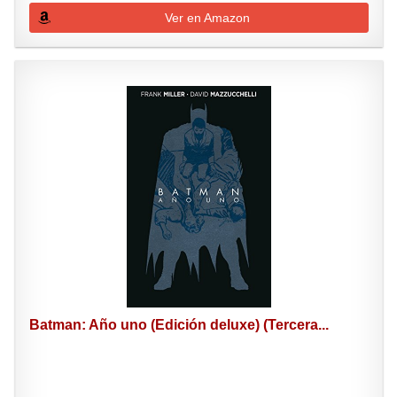
Ver en Amazon
Batman: Año uno (Edición deluxe) (Tercera...