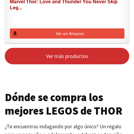
Marvel Thor: Love and Thunder You Never Skip
Leg...
Ver en Amazon
Ver más productos
Dónde se compra los
mejores
LEGOS
de
THOR
¿Te encuentras indagando por algo único? Un regalo