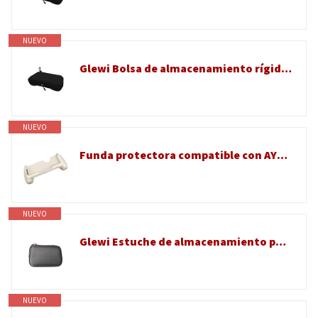
NUEVO
Glewi Bolsa de almacenamiento rígida para consola AYN-THOR de doble pantalla, funda protectora 1680D con espacio para accesorios, bolsa de transporte portátil de viaje, 25 x 10 x 8 cm (B)
NUEVO
Funda protectora compatible con AYN THOR de mano, funda ergonómica antideslizante con absorción de golpes, mango rígido para accesorios de consola de juegos (blanco A)
NUEVO
Glewi Estuche de almacenamiento portátil para agarre de juego de mano AYN, bolsa de transporte de tela compacta con cremallera para accesorios de juego, color negro, fácil y rápido de usar
NUEVO