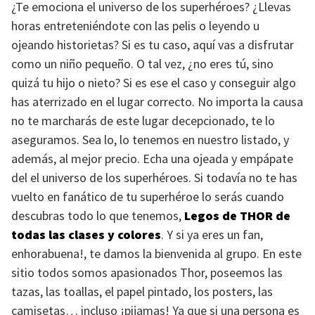
¿Te emociona el universo de los superhéroes? ¿Llevas
horas entreteniéndote con las pelis o leyendo u
ojeando historietas? Si es tu caso, aquí vas a disfrutar
como un niño pequeño. O tal vez, ¿no eres tú, sino
quizá tu hijo o nieto? Si es ese el caso y conseguir algo
has aterrizado en el lugar correcto. No importa la causa
no te marcharás de este lugar decepcionado, te lo
aseguramos. Sea lo, lo tenemos en nuestro listado, y
además, al mejor precio. Echa una ojeada y empápate
del el universo de los superhéroes. Si todavía no te has
vuelto en fanático de tu superhéroe lo serás cuando
descubras todo lo que tenemos,
Legos de
THOR
de
todas las clases y colores
. Y si ya eres un fan,
enhorabuena!, te damos la bienvenida al grupo. En este
sitio todos somos apasionados Thor, poseemos las
tazas, las toallas, el papel pintado, los posters, las
camisetas… incluso ¡pijamas! Ya que si una persona es