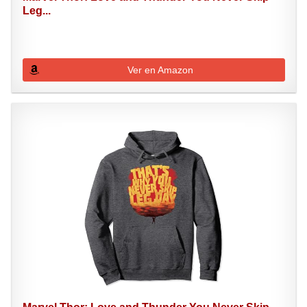
Leg...
Ver en Amazon