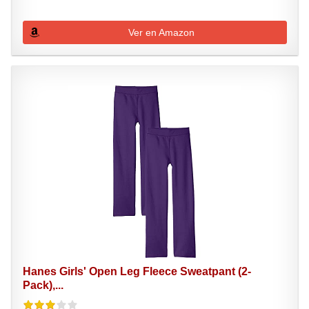
Ver en Amazon
Hanes Girls' Open Leg Fleece Sweatpant (2-
Pack),...