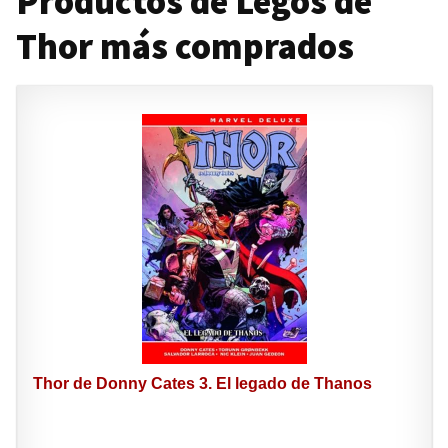
Productos de Legos de
Thor más comprados
Thor de Donny Cates 3. El legado de Thanos