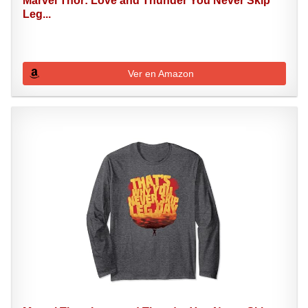
Marvel Thor: Love and Thunder You Never Skip
Leg...
Ver en Amazon