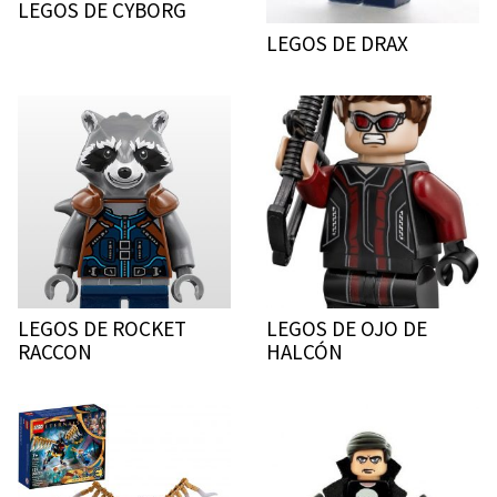
LEGOS DE CYBORG
LEGOS DE DRAX
LEGOS DE ROCKET
LEGOS DE OJO DE
RACCON
HALCÓN