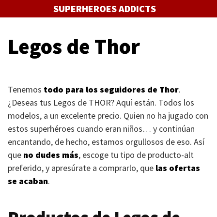
Saltar
SUPERHEROES ADDICTS
al
contenido
Legos de Thor
Tenemos
todo para los seguidores de Thor
.
¿Deseas tus Legos de
THOR
? Aquí están. Todos los
modelos, a un excelente precio. Quien no ha jugado con
estos superhéroes cuando eran niños… y continúan
encantando, de hecho, estamos orgullosos de eso. Así
que
no dudes más
, escoge tu tipo de producto-alt
preferido, y apresúrate a comprarlo, que
las ofertas
se acaban
.