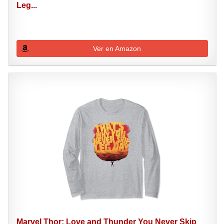
Leg...
Ver en Amazon
Marvel Thor: Love and Thunder You Never Skip