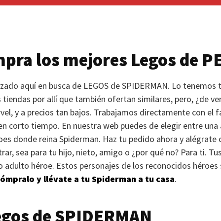
pra los mejores Legos de
P
rizado aquí en busca de
LEGOS
de
SPIDERMAN
. Lo tenemos 
s tiendas por allí que también ofertan similares, pero, ¿de v
rvel, y a precios tan bajos. Trabajamos directamente con el
 en corto tiempo. En nuestra web puedes de elegir entre un
oes donde reina Spiderman. Haz tu pedido ahora y alégrate c
ar, sea para tu hijo, nieto, amigo o ¿por qué no? Para ti. Tu
o adulto héroe. Estos personajes de los reconocidos héroes 
ómpralo y llévate a tu Spiderman a tu casa
.
egos de
SPIDERMAN