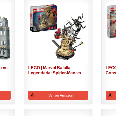
n vs.
LEGO | Marvel Batalla
LEGO
Legendaria: Spider-Man vs....
Const
Ver en Amazon