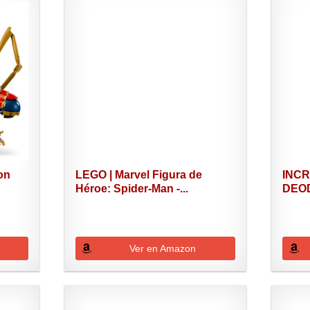
on
LEGO | Marvel Figura de
INCR
Héroe: Spider-Man -...
DEO
Ver en Amazon