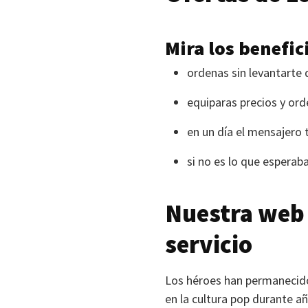
Mira los benefic
ordenas sin levantarte 
equiparas precios y o
en un día el mensajero t
si no es lo que esperab
Nuestra web
servicio
Los héroes han permanecido
en la cultura pop durante a