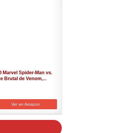
 Marvel Spider-Man vs.
 Brutal de Venom,...
Ver en Amazon