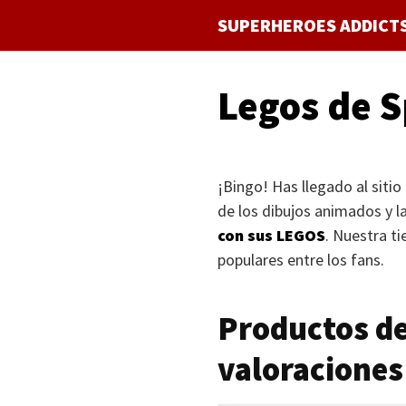
Saltar
SUPERHEROES ADDICT
al
contenido
Legos de 
¡Bingo! Has llegado al siti
de los dibujos animados y l
con sus
LEGOS
. Nuestra t
populares entre los fans.
Productos de
valoraciones