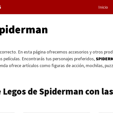
S
Inicio
Spiderman
o correcto. En esta página ofrecemos accesorios y otros pr
as películas. Encontrarás tus personajes preferidos,
SPIDER
ienda ofrece artículos como figuras de acción, mochilas, puz
 Legos de Spiderman con la