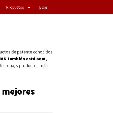
Productos
Blog
oductos de patente conocidos
MAN
también está aquí,
zle, ropa, y productos más
s mejores