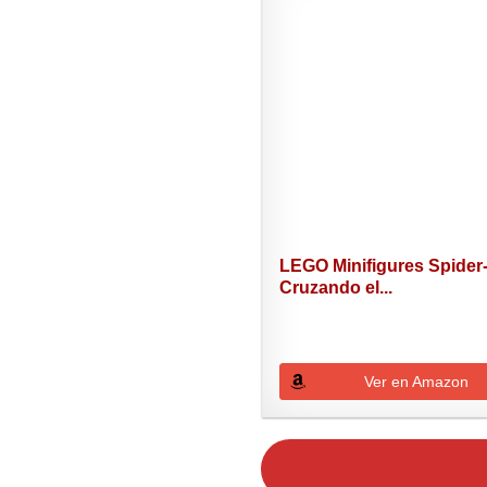
LEGO Minifigures Spider
Cruzando el...
Ver en Amazon