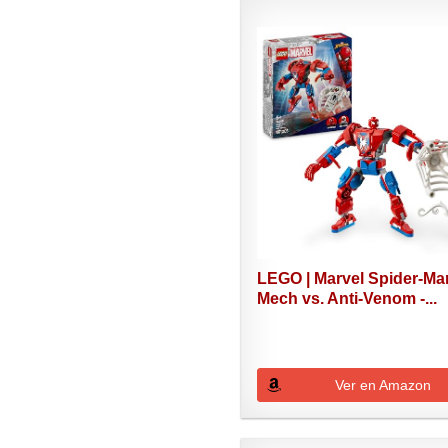
LEGO | Marvel Spider-Ma
Mech vs. Anti-Venom -...
Ver en Amazon