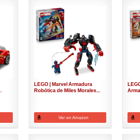
LEGO | Marvel Armadura
LEGO 
.
Robótica de Miles Morales...
Arma
Ver en Amazon