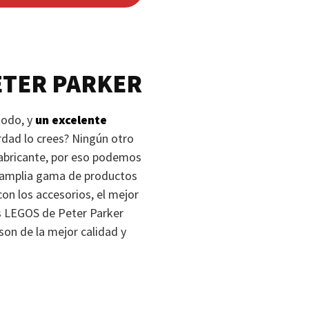
ETER PARKER
todo, y
un excelente
erdad lo crees? Ningún otro
 fabricante, por eso podemos
a amplia gama de productos
on los accesorios, el mejor
s
LEGOS
de Peter Parker
son de la mejor calidad y