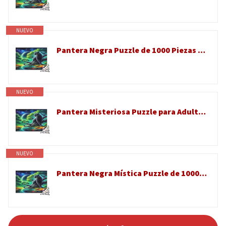
NUEVO
Pantera Negra Puzzle de 1000 Piezas para Adultos Escena Fantástica Nocturna Juego de Puzzle 1000 Piezas Papel Relajación Decoración Hogar 52x38cm/1000pcs
NUEVO
Pantera Misteriosa Puzzle para Adultos Puzzle de 1000 Piezas Papel Escena Nocturna en Bosque Juego de Puzzle 1000 Piezas Relajación Decoración Regalo 38x26cm/1000pcs
NUEVO
Pantera Negra Mística Puzzle de 1000 Piezas Papel para Adultos Bosque Nocturno Fantástico Relajación Foco Hogar Regalo 52x38cm/1000pcs