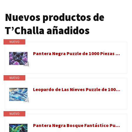
Nuevos productos de
T’Challa añadidos
NUEVO
Pantera Negra Puzzle de 1000 Piezas Puzzle para Adultos Papel Rosas Moradas Relajación Concentración Interacción Familiar Decoración Regalo 70x50cm/1000pcs
NUEVO
Leopardo de Las Nieves Puzzle de 1000 Piezas Papel para Adultos Paisaje de Montaña Helada Juego de Puzzle 1000 Piezas Familia Relajación Decoración Regalo 52x38cm/1000pcs
NUEVO
Pantera Negra Bosque Fantástico Puzzle de 1000 Piezas Papel para Adultos Escena Nocturna Misteriosa Enfoque Actividad Familiar Relajante Decoración Hogar Regalo 70x50cm/1000pcs