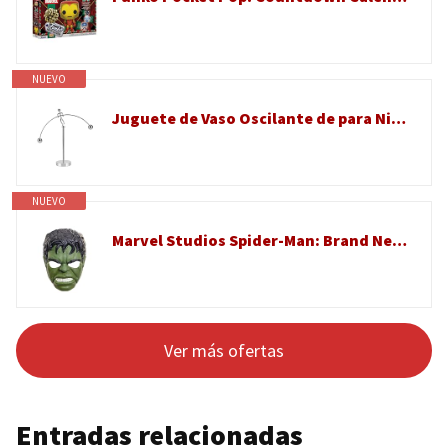
NUEVO
Juguete de Vaso Oscilante de para Niños, Alivio Educativo del Estrés para Decoración de Escritorio
NUEVO
Marvel Studios Spider-Man: Brand New Day, Savage Hulk Máscara electrónica parlante, Juguete para juego de rol, Máscara para disfraz de superhéroe y juguetes para niños, Edad: 5+
Ver más ofertas
Entradas relacionadas