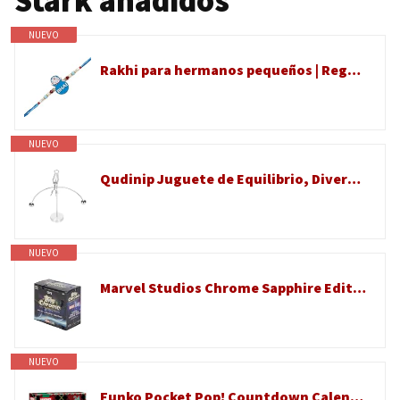
Stark añadidos
NUEVO
Rakhi para hermanos pequeños | Regalo de diseñador Rakshabandhan para hermano pequeño | Pulsera Raksha Bandhan de hermana | Juego Rakhdi para celebración de hermana Bhai | Dibujos animados | Raki de
NUEVO
Qudinip Juguete de Equilibrio, Diversión Educativa, Física, Decoración de Escritorio, Regalo para Niños, Acero Inoxidable, 170-225g (011 Metal Ironman Modelo Doble)
NUEVO
Marvel Studios Chrome Sapphire Edition Hobby Box - Refractores cromados, autos, estrellas MCU
NUEVO
Funko Pocket Pop! Countdown Calendar: Marvel - Calendario de Adviento - 24 días de sorpresas - Coleccionable Vinyl Mini Figures - Caja misteriosa - Idea de Regalo - Cuenta atrás de Navidad