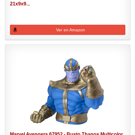
21x9x9...
Ver en Amazon
Marvel Avengers 67952 - Busto Thanos Multicolor