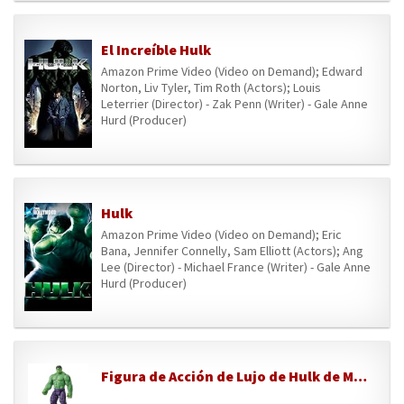
El Increíble Hulk
Amazon Prime Video (Video on Demand); Edward
Norton, Liv Tyler, Tim Roth (Actors); Louis
Leterrier (Director) - Zak Penn (Writer) - Gale Anne
Hurd (Producer)
Hulk
Amazon Prime Video (Video on Demand); Eric
Bana, Jennifer Connelly, Sam Elliott (Actors); Ang
Lee (Director) - Michael France (Writer) - Gale Anne
Hurd (Producer)
Figura de Acción de Lujo de Hulk de Marvel Avengers Titan Hero Series Blast Gear, Juguete de Superhéroe para el Juego de rol de 30 cm, Niños de 4 Años o Más