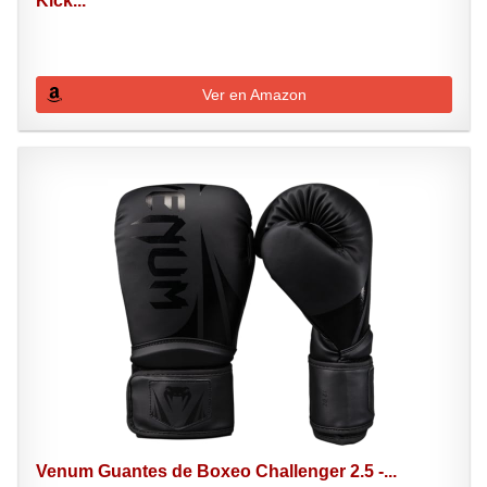
Kick...
Ver en Amazon
Venum Guantes de Boxeo Challenger 2.5 -...