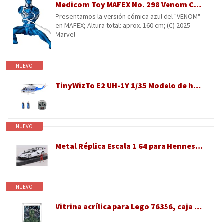
Medicom Toy MAFEX No. 298 Venom Comic versión azul, altura total aprox. 160 mm, figura de acción pintada sin escala
Presentamos la versión cómica azul del "VENOM"
en MAFEX; Altura total: aprox. 160 cm; (C) 2025
Marvel
NUEVO
TinyWizTo E2 UH-1Y 1/35 Modelo de helicóptero RC de accionamiento directo dual sin escobillas con posicionamiento Lidar y sujeción GPS, modelo de avión 2.4G 6CH (RTF/Modo 1/2 conmutable/azul-blanco)
NUEVO
Metal Réplica Escala 1 64 para Hennessey Venom F5 Modelo De Coche Aleación Vehículo Colección Hobby Adornos Escritorio Hobbies Vehículos Juegos Set(White)
NUEVO
Vitrina acrílica para Lego 76356, caja de almacenamiento transparente, escaparate de protección a prueba de polvo (solo caja de exhibición, kit no incluido)