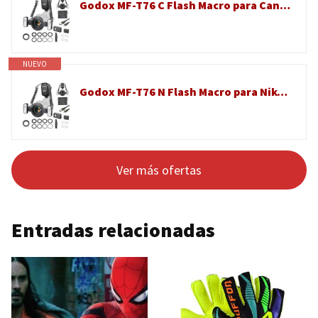
Godox MF-T76 C Flash Macro para Canon MF T76 Doble Flash TTL Micro Flash 76Ws GN22.4 1,2s Reciclaje HSS 4 Twin Flashs con Cabezas Ajustables para Fotografía Macro Joyas Insectos Y Fotografía Dental
NUEVO
Godox MF-T76 N Flash Macro para Nikon MF T76 Doble Flash TTL Micro Flash 76Ws GN22.4 1,2s Reciclaje HSS 4 Twin Flashs con Cabezas Ajustables para Fotografía Macro Joyas Insectos Y Fotografía Dental
Ver más ofertas
Entradas relacionadas