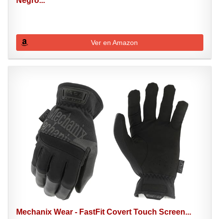
Negro...
Ver en Amazon
Mechanix Wear - FastFit Covert Touch Screen...