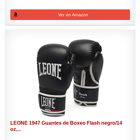
Ver en Amazon
LEONE 1947 Guantes de Boxeo Flash negro/14
oz,...