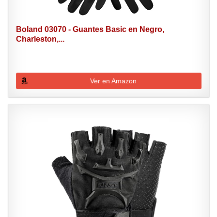
Boland 03070 - Guantes Basic en Negro,
Charleston,...
Ver en Amazon