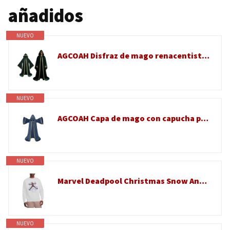
añadidos
NUEVO
AGCOAH Disfraz de mago renacentista con capucha para hombres y mujeres, disfraz de mago renacentista para Halloween (verde)
NUEVO
AGCOAH Capa de mago con capucha para hombre, capa con mangas, disfraz de mago, túnica de mago, para hombres adultos (verde militar, 150 cm)
NUEVO
Marvel Deadpool Christmas Snow Angel Sudadera Unisex, Blanco, L
NUEVO