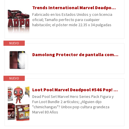
Trends International Marvel Deadpool Legacy - Póster de pared tumbado, 22.35 x 34 pulgadas, versión premium sin marco
Fabricado en los Estados Unidos y con licencia
oficial; Tamaño perfecto para cualquier
habitación; el póster mide 22.35 x 34 pulgadas
NUEVO
Damolong Protector de pantalla compatible con Xiaomi Poco F6 Deadpool(6.76 pollici) [paquete de 3] película protectora de vidrio templado adecuado para Xiaomi Poco F6 Deadpool
NUEVO
Loot Pool Marvel Deadpool #546 Pop! Vinilo incluido con mini figura de Marvel, personaje Chimichanga, 2 artículos
Dead Pool Set Marvel Hero Series Pack Figura y
Fun Loot Bundle 2 artículos; ¿Alguien dijo
"chimichangas"? Unbox pop cultura grandeza
Marvel 80 Años