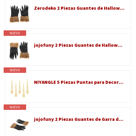
Zerodeko 2 Piezas Guantes de Halloween con Garra Realista de Animal, Accesorios para Cosplay y Disfraces de Terror para Hombre en Halloween
NUEVO
jojofuny 2 Piezas Guantes de Halloween Forma de Garra Realistas para Disfraz y Accesorio de Fiesta Aterrador en Halloween y Cosplay
NUEVO
NIYANGLE 5 Piezas Puntas para Decoración de Metal Uñas Huecas de Dorado Carnaval para Accesorio Resistente y Especial Protección Fiesta Nocturna de Dedos
NUEVO
jojofuny 2 Piezas Guantes de Garra de Halloween de Vinilo Apariencia Realista, Accesorios para Disfraces y Fiestas de Rol, Tamaño 30x16cm, Diseño de Pata Peluda