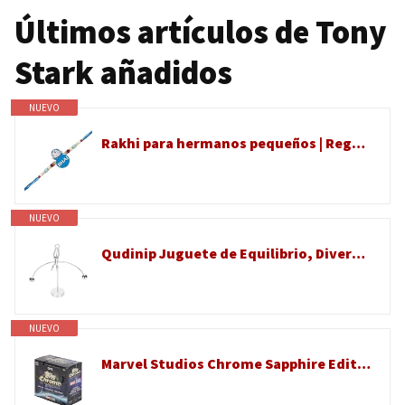
Últimos artículos de Tony
Stark añadidos
NUEVO
Rakhi para hermanos pequeños | Regalo de diseñador Rakshabandhan para hermano pequeño | Pulsera Raksha Bandhan de hermana | Juego Rakhdi para celebración de hermana Bhai | Dibujos animados | Raki de
NUEVO
Qudinip Juguete de Equilibrio, Diversión Educativa, Física, Decoración de Escritorio, Regalo para Niños, Acero Inoxidable, 170-225g (011 Metal Ironman Modelo Doble)
NUEVO
Marvel Studios Chrome Sapphire Edition Hobby Box - Refractores cromados, autos, estrellas MCU