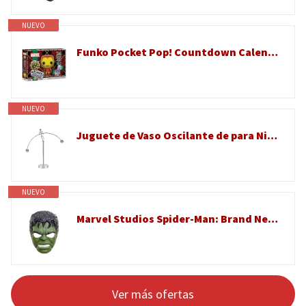
NUEVO
Funko Pocket Pop! Countdown Calendar: Marvel - Calendario de Adviento - 24 días de sorpresas - Coleccionable Vinyl Mini Figures - Caja misteriosa - Idea de Regalo - Cuenta atrás de Navidad
NUEVO
Juguete de Vaso Oscilante de para Niños, Alivio Educativo del Estrés para Decoración de Escritorio
NUEVO
Marvel Studios Spider-Man: Brand New Day, Savage Hulk Máscara electrónica parlante, Juguete para juego de rol, Máscara para disfraz de superhéroe y juguetes para niños, Edad: 5+
Ver más ofertas