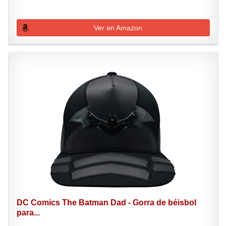
Ver en Amazon
DC Comics The Batman Dad - Gorra de béisbol
para...