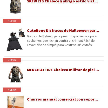
SKEW LTD Chaleco y abrigo estilo victoriano gótico para hombre, disfraz de cosplay InspiBrown de la película
NUEVO
CuteBone Disfraces de Halloween para perros pequeños, medianos y grandes, trajes de cosplay de Batman para mascotas, lindo disfraz de cachorro para fiesta de Halloween, disfraces, sesiones de fotos
Disfraz de Batman para perro: capa heroica para
cachorros que luchan contra el crimen; Fácil de
llevar: diseño simple para vestirse sin estrés.
NUEVO
MERCH ATTIRE Chaleco militar de piel sintética para hombre, chaleco táctico de combate oscuro para cosplay, Piel sintética - Chaleco BAN3, XXS
NUEVO
Churros manual comercial con soporte en forma de L para frutas latinas y churros españoles