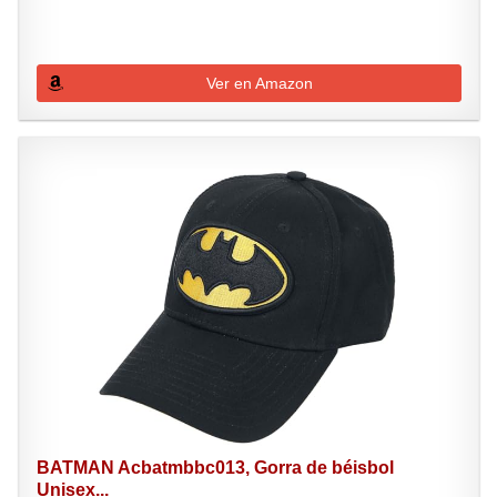
Ver en Amazon
BATMAN Acbatmbbc013, Gorra de béisbol
Unisex...