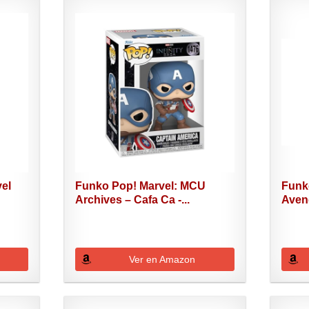
el
Funko Pop! Marvel: MCU
Funko
Archives – Cafa Ca -...
Aveng
Ver en Amazon