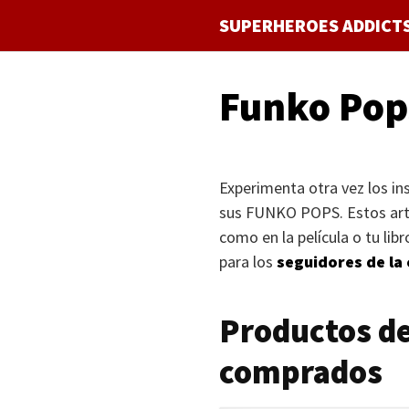
Saltar
SUPERHEROES ADDICT
al
contenido
Funko Pop
Experimenta otra vez los in
sus
FUNKO POPS
. Estos ar
como en la película o tu lib
para los
seguidores de la 
Productos d
comprados