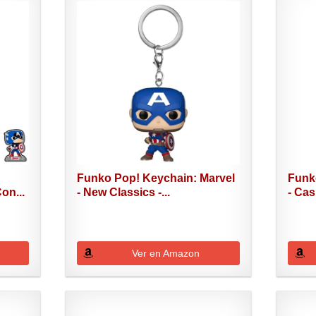
Funko Pop! Keychain: Marvel
Funk
on...
- New Classics -...
- Cas
Ver en Amazon