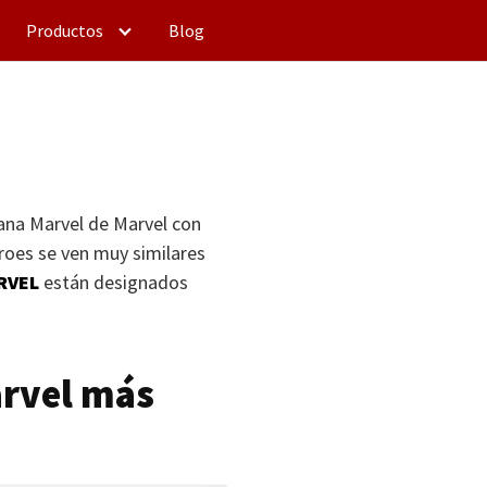
Productos
Blog
tana Marvel de Marvel con
éroes se ven muy similares
RVEL
están designados
arvel más