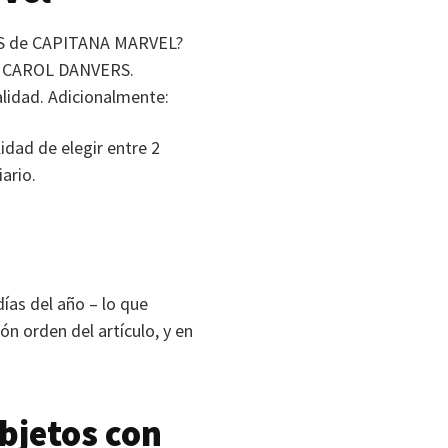
S
de
CAPITANA MARVEL
?
u
CAROL DANVERS
.
alidad. Adicionalmente:
idad de elegir entre 2
ario.
días del año – lo que
ón orden del artículo, y en
bjetos con