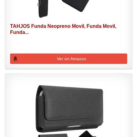
TAHJOS Funda Neopreno Movil, Funda Movil,
Funda...
Ver en Amazon