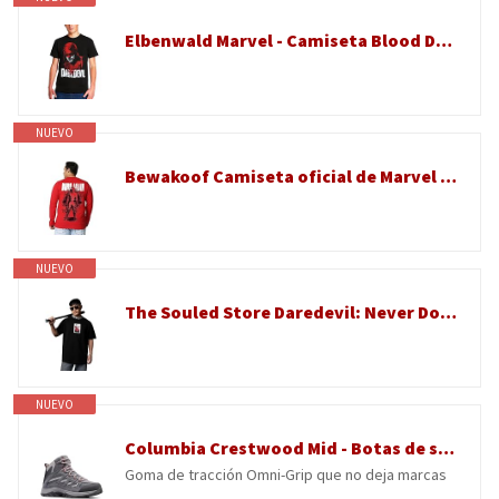
Elbenwald Marvel - Camiseta Blood Daredevil de gran formato, estampado frontal, cuello redondo, unisex, color negro, 100% algodón, Negro , S
NUEVO
Bewakoof Camiseta oficial de Marvel Daredevil con estampado gráfico para hombre, manga completa, cuello redondo, algodón, talla grande, Rojo intenso_694259, 50
NUEVO
The Souled Store Daredevil: Never Done - Camiseta de manga corta para hombre y niño, cuello alto, estampado gráfico negro, casual, ligera, con hombros caídos, moda, negro, 42
NUEVO
Columbia Crestwood Mid - Botas de senderismo impermeables para mujer, Grafito Daredevil, 5 UK Wide
Goma de tracción Omni-Grip que no deja marcas