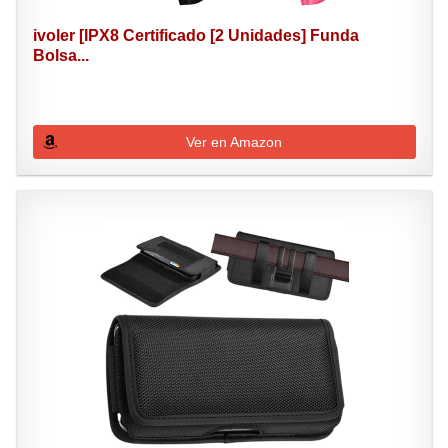
ivoler [IPX8 Certificado [2 Unidades] Funda
Bolsa...
Ver en Amazon