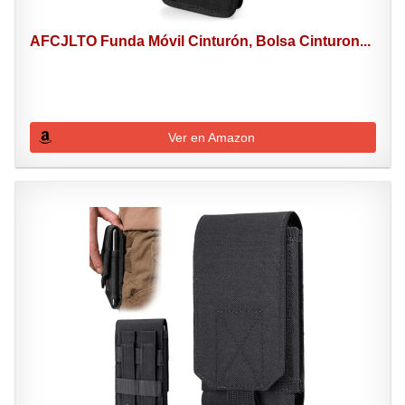
AFCJLTO Funda Móvil Cinturón, Bolsa Cinturon...
Ver en Amazon