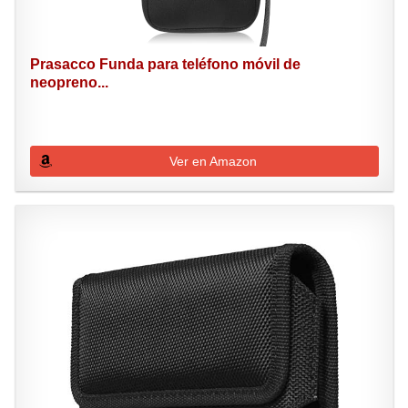
Prasacco Funda para teléfono móvil de
neopreno...
Ver en Amazon